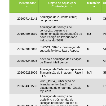
Identificador
Objeto de Aquisição/
Ministério
Or
Contratação
Aquisição de 23 (vinte e três)
202607142142
MS
CH
computadores
Aquisição de serviços de
conceção, desenho e
201908051519
implementação na Adaptação ao
MJ
IN
novo Código de Propriedade
Industrial do SGPI
05/CP/AT/2026 - Renovação da
202607012068
MF
A
subscrição do software Aspose
Adenda à Aquisição de Serviços
202606242025
MP
AI
de Threat Intelligence
Aquisição de Sistema Captação e
202606232006
Transmissão de Imagem – Fase II
MAI
G
– FSI
2026_P084_Subscrição de
licenciamento (SaaS), da
202604301566
MF
ES
plataforma de e-learning, Oracle
MyLearn
Aquisição de serviços de
assistência pós-venda, de
licenças perpétuas, do tipo ou