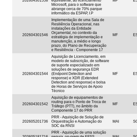
202604301558
equivalente, ao licenciamento
MF
ES
Microsoft, para o software que
abrange cerca de 70% parque
informático da ESPAP, I.P
Implementação de uma Sala de
Resiliência Operacional, nas
instalações da Entidade
Orçamental, no contexto da
202604301546
MF
ES
estratégia de implementação e
manutenção, a médio e longo
prazo, do Plano de Recuperação
e Resiliência - Componente 17
Aquisição de Licenciamento, em
modelo de subscrição, de software
de suporte especializado em
soluções de segurança EDR
202604301544
(Endpoint Detection and
MF
ES
response) e XDR (Extended
Detection and response) e bolsa
de Horas de Serviços de Apoio
Técnico
Aquisição de equipamentos de
routing para o Ponto de Troca de
202604301542
MF
ES
Tráfego (PTT), no âmbito da
Componente 17 do PRR
PRR - Aquisição de Solução de
202605201736
Orquestração e Automação do
MAI
S
SOC da RNSI
PRR - Aquisição de uma solução
202605181716
segura, on-prem de EFSS
MAI
S