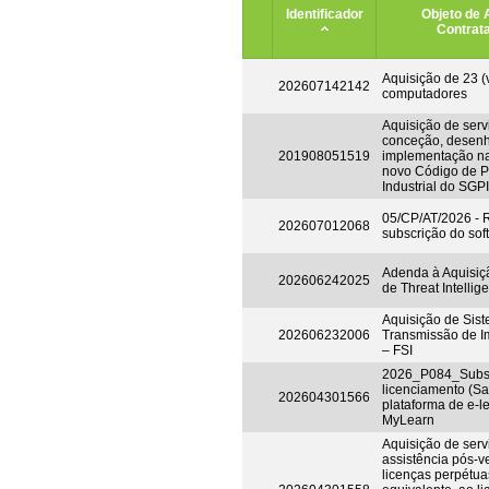
Identificador
Objeto de 
Contrat
Aquisição de 23 (v
202607142142
computadores
Aquisição de serv
conceção, desen
201908051519
implementação n
novo Código de P
Industrial do SGPI
05/CP/AT/2026 -
202607012068
subscrição do so
Adenda à Aquisiç
202606242025
de Threat Intellig
Aquisição de Sis
202606232006
Transmissão de I
– FSI
2026_P084_Subsc
licenciamento (Sa
202604301566
plataforma de e-l
MyLearn
Aquisição de serv
assistência pós-v
licenças perpétuas