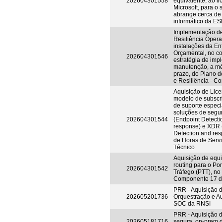
202604301558
equivalente, ao l
Microsoft, para o 
abrange cerca d
informático da ES
Implementação d
Resiliência Opera
instalações da En
Orçamental, no co
202604301546
estratégia de im
manutenção, a mé
prazo, do Plano 
e Resiliência - 
Aquisição de Lic
modelo de subscri
de suporte espec
soluções de seg
202604301544
(Endpoint Detecti
response) e XDR 
Detection and res
de Horas de Serv
Técnico
Aquisição de equ
routing para o Po
202604301542
Tráfego (PTT), no
Componente 17 
PRR - Aquisição 
202605201736
Orquestração e A
SOC da RNSI
PRR - Aquisição 
202605181716
segura, on-prem