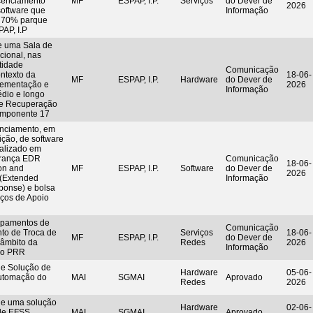
icenciamento
MF
ESPAP, I.P.
Serviços
do Dever de
2026
software que
Informação
e 70% parque
PAP, I.P
e uma Sala de
cional, nas
tidade
Comunicação
ntexto da
18-06-
MF
ESPAP, I.P.
Hardware
do Dever de
plementação e
2026
Informação
dio e longo
de Recuperação
Componente 17
enciamento, em
ção, de software
ializado em
urança EDR
Comunicação
18-06-
on and
MF
ESPAP, I.P.
Software
do Dever de
2026
(Extended
Informação
ponse) e bolsa
iços de Apoio
ipamentos de
Comunicação
nto de Troca de
Serviços
18-06-
MF
ESPAP, I.P.
do Dever de
 âmbito da
Redes
2026
Informação
do PRR
de Solução de
Hardware
05-06-
utomação do
MAI
SGMAI
Aprovado
Redes
2026
de uma solução
Hardware
02-06-
 de EFSS
MAI
SGMAI
Aprovado