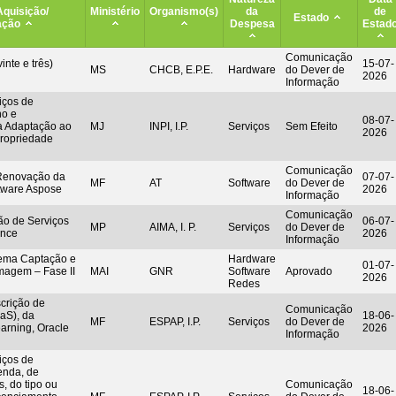
Aquisição/
Ministério
Organismo(s)
da
de
Estado
ação
Despesa
Estad
Comunicação
inte e três)
15-07-
MS
CHCB, E.P.E.
Hardware
do Dever de
2026
Informação
iços de
ho e
08-07-
a Adaptação ao
MJ
INPI, I.P.
Serviços
Sem Efeito
2026
ropriedade
Comunicação
 Renovação da
07-07-
MF
AT
Software
do Dever de
ftware Aspose
2026
Informação
Comunicação
ão de Serviços
06-07-
MP
AIMA, I. P.
Serviços
do Dever de
ence
2026
Informação
tema Captação e
Hardware
01-07-
magem – Fase II
MAI
GNR
Software
Aprovado
2026
Redes
rição de
Comunicação
aS), da
18-06-
MF
ESPAP, I.P.
Serviços
do Dever de
earning, Oracle
2026
Informação
iços de
enda, de
, do tipo ou
Comunicação
18-06-