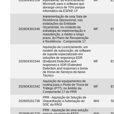
202604301558
equivalente, ao licenciamento
MF
ES
Microsoft, para o software que
abrange cerca de 70% parque
informático da ESPAP, I.P
Implementação de uma Sala de
Resiliência Operacional, nas
instalações da Entidade
Orçamental, no contexto da
202604301546
MF
ES
estratégia de implementação e
manutenção, a médio e longo
prazo, do Plano de Recuperação
e Resiliência - Componente 17
Aquisição de Licenciamento, em
modelo de subscrição, de software
de suporte especializado em
soluções de segurança EDR
202604301544
(Endpoint Detection and
MF
ES
response) e XDR (Extended
Detection and response) e bolsa
de Horas de Serviços de Apoio
Técnico
Aquisição de equipamentos de
routing para o Ponto de Troca de
202604301542
MF
ES
Tráfego (PTT), no âmbito da
Componente 17 do PRR
PRR - Aquisição de Solução de
202605201736
Orquestração e Automação do
MAI
S
SOC da RNSI
PRR - Aquisição de uma solução
202605181716
segura, on-prem de EFSS
MAI
S