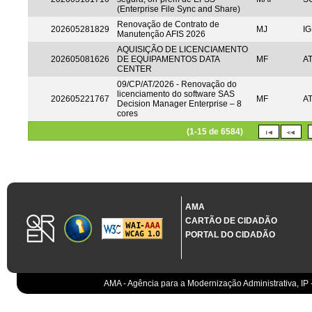
(Enterprise File Sync and Share)
Renovação de Contrato de
202605281829
MJ
IG
Manutenção AFIS 2026
AQUISIÇÃO DE LICENCIAMENTO
202605081626
DE EQUIPAMENTOS DATA
MF
A
CENTER
09/CP/AT/2026 - Renovação do
licenciamento do software SAS
202605221767
MF
A
Decision Manager Enterprise – 8
cores
(1-15 de 6584)
AMA
CARTÃO DE CIDADÃO
PORTAL DO CIDADÃO
AMA - Agência para a Modernização Administrativa, IP 