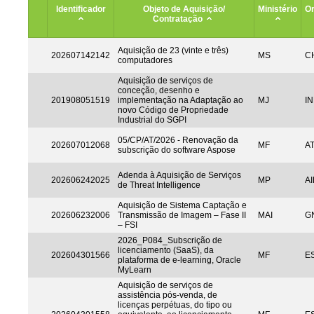
Identificador
Objeto de Aquisição/
Ministério
Or
Contratação
Aquisição de 23 (vinte e três)
202607142142
MS
CH
computadores
Aquisição de serviços de
conceção, desenho e
201908051519
implementação na Adaptação ao
MJ
IN
novo Código de Propriedade
Industrial do SGPI
05/CP/AT/2026 - Renovação da
202607012068
MF
A
subscrição do software Aspose
Adenda à Aquisição de Serviços
202606242025
MP
AI
de Threat Intelligence
Aquisição de Sistema Captação e
202606232006
Transmissão de Imagem – Fase II
MAI
G
– FSI
2026_P084_Subscrição de
licenciamento (SaaS), da
202604301566
MF
ES
plataforma de e-learning, Oracle
MyLearn
Aquisição de serviços de
assistência pós-venda, de
licenças perpétuas, do tipo ou