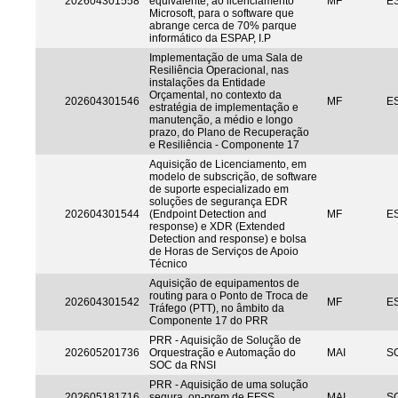
202604301558
equivalente, ao licenciamento
MF
ES
Microsoft, para o software que
abrange cerca de 70% parque
informático da ESPAP, I.P
Implementação de uma Sala de
Resiliência Operacional, nas
instalações da Entidade
Orçamental, no contexto da
202604301546
MF
ES
estratégia de implementação e
manutenção, a médio e longo
prazo, do Plano de Recuperação
e Resiliência - Componente 17
Aquisição de Licenciamento, em
modelo de subscrição, de software
de suporte especializado em
soluções de segurança EDR
202604301544
(Endpoint Detection and
MF
ES
response) e XDR (Extended
Detection and response) e bolsa
de Horas de Serviços de Apoio
Técnico
Aquisição de equipamentos de
routing para o Ponto de Troca de
202604301542
MF
ES
Tráfego (PTT), no âmbito da
Componente 17 do PRR
PRR - Aquisição de Solução de
202605201736
Orquestração e Automação do
MAI
S
SOC da RNSI
PRR - Aquisição de uma solução
202605181716
segura, on-prem de EFSS
MAI
S