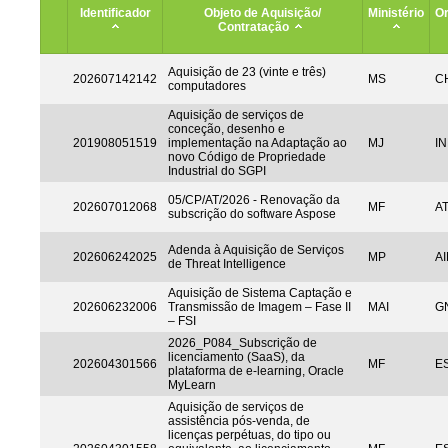
Identificador
Objeto de Aquisição/
Ministério
Or
Contratação
Aquisição de 23 (vinte e três)
202607142142
MS
CH
computadores
Aquisição de serviços de
conceção, desenho e
201908051519
implementação na Adaptação ao
MJ
IN
novo Código de Propriedade
Industrial do SGPI
05/CP/AT/2026 - Renovação da
202607012068
MF
A
subscrição do software Aspose
Adenda à Aquisição de Serviços
202606242025
MP
AI
de Threat Intelligence
Aquisição de Sistema Captação e
202606232006
Transmissão de Imagem – Fase II
MAI
G
– FSI
2026_P084_Subscrição de
licenciamento (SaaS), da
202604301566
MF
ES
plataforma de e-learning, Oracle
MyLearn
Aquisição de serviços de
assistência pós-venda, de
licenças perpétuas, do tipo ou