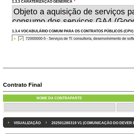
1.3.3 CARATERIZAÇÃO GENÉRICA
*
1.3.4 VOCABULÁRIO COMUM PARA OS CONTRATOS PÚBLICOS (CPV)
72000000-5 - Serviços de TI: consultoria, desenvolvimento de softw
Contrato Final
1.3.7 CONTRATAÇÃO DE SERVIÇOS EM REGIME DE AVENÇA
Os serviços são contratados em regime de avença
NOME DA CONTRAPARTE
1.3.8 DESPESA/ PROJETO
*
1.3.9 IDENTIFICAÇÃO DO P
Despesa Isolada
Projeto
VISUALIZAÇÃO
202501280319 V1 (COMUNICAÇÃO DO DEVER