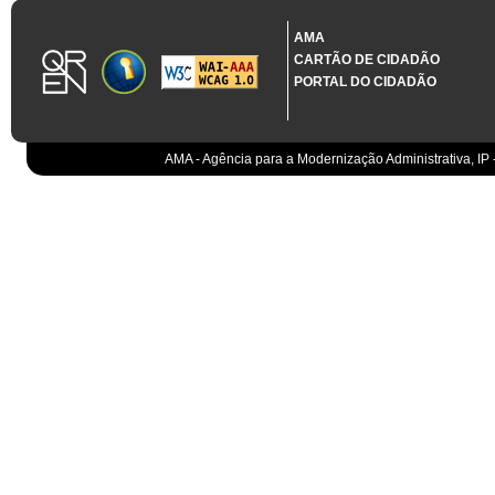
1.3.11 CONTRATAÇÃO EM CONDIÇÕES ESPECIAIS
Sistema crítico impactado no projeto de acordo com RCM n.º 48/2012
AMA
CARTÃO DE CIDADÃO
Organismo
PORTAL DO CIDADÃO
IGCP, E.P.E.
Sistema Integrado de Gestão da Dívida e da Teso
IGCP, E.P.E.
Compensação bancária
IGCP, E.P.E.
AMA - Agência para a Modernização Administrativa, IP 
Cobranças do Estado
EO
Sistema correspondente à Entidade Contabilístic
EO
Sistema de gestão orçamental
ESPAP, I.P.
Todos os sistemas
AT
Gestão de canais
AT
Gestão da relação
AT
Gestão de impostos
AT
Gestão aduaneira
AT
Gestão de processos
AT
Controlo de cumprimento
AT
Sistemas de Planeamento e Suporte à Gestão da
AT
Sistemas de Suporte ao Negócio da AT