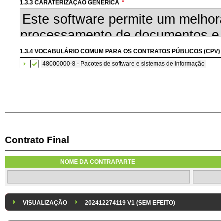
1.3.3 CARATERIZAÇÃO GENÉRICA
*
1.3.4 VOCABULÁRIO COMUM PARA OS CONTRATOS PÚBLICOS (CPV)
48000000-8 - Pacotes de software e sistemas de informação
Contrato Final
1.3.6 AQUISIÇÃO DE SOFTWARE SUBMETIDA À CONCORRÊNCIA CO
A aquisição de software informático será submetida à concorrência com
NOME DA CONTRAPARTE
1.3.8 DESPESA/ PROJETO
*
1.3.9 IDENTIFICAÇÃO DO P
Despesa Isolada
Projeto
VISUALIZAÇÃO
202412274119 V1 (SEM EFEITO)