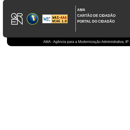
1.3.11 CONTRATAÇÃO EM CONDIÇÕES ESPECIAIS
Sistema crítico impactado no projeto de acordo com RCM n.º 48/2012
AMA
CARTÃO DE CIDADÃO
Organismo
PORTAL DO CIDADÃO
IGCP, E.P.E.
Sistema Integrado de Gestão da Dívida e da Teso
IGCP, E.P.E.
Compensação bancária
IGCP, E.P.E.
AMA - Agência para a Modernização Administrativa, IP 
Cobranças do Estado
EO
Sistema correspondente à Entidade Contabilístic
EO
Sistema de gestão orçamental
ESPAP, I.P.
Todos os sistemas
AT
Gestão de canais
AT
Gestão da relação
AT
Gestão de impostos
AT
Gestão aduaneira
AT
Gestão de processos
AT
Controlo de cumprimento
AT
Sistemas de Planeamento e Suporte à Gestão da
AT
Sistemas de Suporte ao Negócio da AT