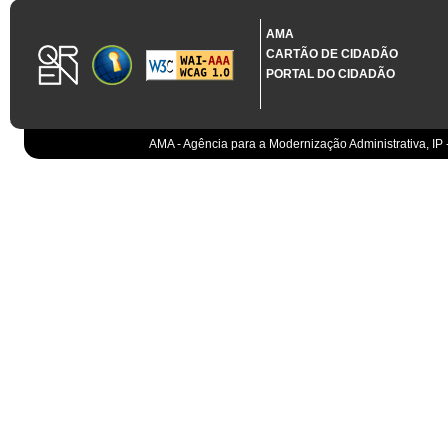
1.3.11 CONTRATAÇÃO EM CONDIÇÕES ESPECIAIS
Sistema crítico impactado no projeto de acordo com RCM n.º 48/2012
AMA
CARTÃO DE CIDADÃO
Organismo
PORTAL DO CIDADÃO
IGCP, E.P.E.
Sistema Integrado de Gestão da Dívida e da Teso
IGCP, E.P.E.
Compensação bancária
IGCP, E.P.E.
AMA - Agência para a Modernização Administrativa, IP 
Cobranças do Estado
EO
Sistema correspondente à Entidade Contabilístic
EO
Sistema de gestão orçamental
ESPAP, I.P.
Todos os sistemas
AT
Gestão de canais
AT
Gestão da relação
AT
Gestão de impostos
AT
Gestão aduaneira
AT
Gestão de processos
AT
Controlo de cumprimento
AT
Sistemas de Planeamento e Suporte à Gestão da
AT
Sistemas de Suporte ao Negócio da AT