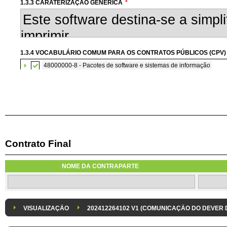
1.3.3 CARATERIZAÇÃO GENÉRICA
*
1.3.4 VOCABULÁRIO COMUM PARA OS CONTRATOS PÚBLICOS (CPV)
48000000-8 - Pacotes de software e sistemas de informação
Contrato Final
1.3.6 AQUISIÇÃO DE SOFTWARE SUBMETIDA À CONCORRÊNCIA CO
A aquisição de software informático será submetida à concorrência com
NOME DA CONTRAPARTE
1.3.8 DESPESA/ PROJETO
*
1.3.9 IDENTIFICAÇÃO DO P
Despesa Isolada
Projeto
VISUALIZAÇÃO
202412264102 V1 (COMUNICAÇÃO DO DEVER