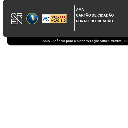
1.3.11 CONTRATAÇÃO EM CONDIÇÕES ESPECIAIS
Sistema crítico impactado no projeto de acordo com RCM n.º 48/2012
AMA
CARTÃO DE CIDADÃO
Organismo
PORTAL DO CIDADÃO
IGCP, E.P.E.
Sistema Integrado de Gestão da Dívida e da Teso
IGCP, E.P.E.
Compensação bancária
IGCP, E.P.E.
AMA - Agência para a Modernização Administrativa, IP 
Cobranças do Estado
EO
Sistema correspondente à Entidade Contabilístic
EO
Sistema de gestão orçamental
ESPAP, I.P.
Todos os sistemas
AT
Gestão de canais
AT
Gestão da relação
AT
Gestão de impostos
AT
Gestão aduaneira
AT
Gestão de processos
AT
Controlo de cumprimento
AT
Sistemas de Planeamento e Suporte à Gestão da
AT
Sistemas de Suporte ao Negócio da AT