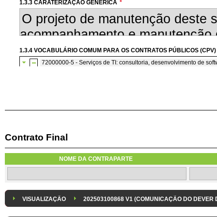
1.3.3 CARATERIZAÇÃO GENÉRICA
*
1.3.4 VOCABULÁRIO COMUM PARA OS CONTRATOS PÚBLICOS (CPV)
72000000-5 - Serviços de TI: consultoria, desenvolvimento de softw
72200000-7 - Serviços de consultoria e de programação de so
Contrato Final
1.3.7 CONTRATAÇÃO DE SERVIÇOS EM REGIME DE AVENÇA
Os serviços são contratados em regime de avença
NOME DA CONTRAPARTE
1.3.8 DESPESA/ PROJETO
*
1.3.9 IDENTIFICAÇÃO DO P
Despesa Isolada
Projeto
VISUALIZAÇÃO
202503100868 V1 (COMUNICAÇÃO DO DEVER