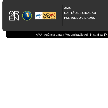
1.3.11 CONTRATAÇÃO EM CONDIÇÕES ESPECIAIS
Sistema crítico impactado no projeto de acordo com RCM n.º 48/2012
AMA
CARTÃO DE CIDADÃO
Organismo
PORTAL DO CIDADÃO
IGCP, E.P.E.
Sistema Integrado de Gestão da Dívida e da Teso
IGCP, E.P.E.
Compensação bancária
IGCP, E.P.E.
AMA - Agência para a Modernização Administrativa, IP 
Cobranças do Estado
EO
Sistema correspondente à Entidade Contabilístic
EO
Sistema de gestão orçamental
ESPAP, I.P.
Todos os sistemas
AT
Gestão de canais
AT
Gestão da relação
AT
Gestão de impostos
AT
Gestão aduaneira
AT
Gestão de processos
AT
Controlo de cumprimento
AT
Sistemas de Planeamento e Suporte à Gestão da
AT
Sistemas de Suporte ao Negócio da AT