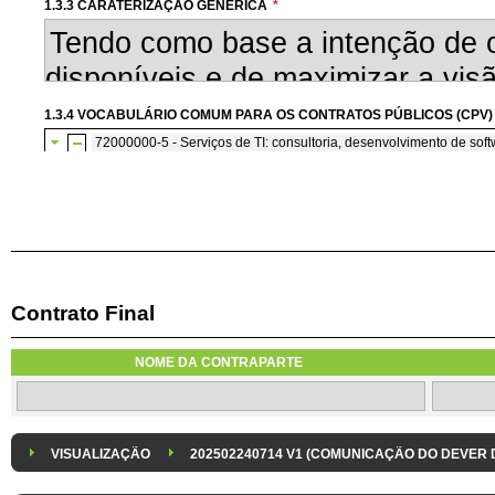
1.3.3 CARATERIZAÇÃO GENÉRICA
*
1.3.4 VOCABULÁRIO COMUM PARA OS CONTRATOS PÚBLICOS (CPV)
72000000-5 - Serviços de TI: consultoria, desenvolvimento de softw
72200000-7 - Serviços de consultoria e de programação de so
Contrato Final
1.3.7 CONTRATAÇÃO DE SERVIÇOS EM REGIME DE AVENÇA
Os serviços são contratados em regime de avença
NOME DA CONTRAPARTE
1.3.8 DESPESA/ PROJETO
*
1.3.9 IDENTIFICAÇÃO DO P
Despesa Isolada
Projeto
VISUALIZAÇÃO
202502240714 V1 (COMUNICAÇÃO DO DEVER