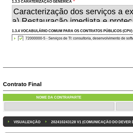
1.3.3 CARATERIZAÇÃO GENÉRICA
*
1.3.4 VOCABULÁRIO COMUM PARA OS CONTRATOS PÚBLICOS (CPV)
72000000-5 - Serviços de TI: consultoria, desenvolvimento de softw
Contrato Final
1.3.7 CONTRATAÇÃO DE SERVIÇOS EM REGIME DE AVENÇA
Os serviços são contratados em regime de avença
NOME DA CONTRAPARTE
1.3.8 DESPESA/ PROJETO
*
1.3.9 IDENTIFICAÇÃO DO P
Despesa Isolada
Projeto
VISUALIZAÇÃO
202410243128 V1 (COMUNICAÇÃO DO DEVER