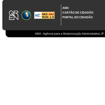
1.3.11 CONTRATAÇÃO EM CONDIÇÕES ESPECIAIS
Sistema crítico impactado no projeto de acordo com RCM n.º 48/2012
AMA
CARTÃO DE CIDADÃO
A presente despesa configura uma urgência imperiosa ao abrigo da al. 
PORTAL DO CIDADÃO
1.3.12 PROJETO CO-FINANCIADO
*
PRR
AMA - Agência para a Modernização Administrativa, IP 
1.3.14 NOME DO PROJETO
*
1.3.16 CÓDIGO NCA
Código NCA