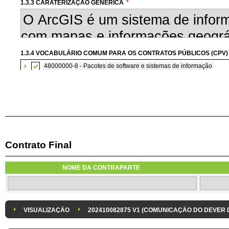
1.3.3 CARATERIZAÇÃO GENÉRICA
*
1.3.4 VOCABULÁRIO COMUM PARA OS CONTRATOS PÚBLICOS (CPV)
48000000-8 - Pacotes de software e sistemas de informação
Contrato Final
1.3.6 AQUISIÇÃO DE SOFTWARE SUBMETIDA À CONCORRÊNCIA CO
A aquisição de software informático será submetida à concorrência com
NOME DA CONTRAPARTE
1.3.8 DESPESA/ PROJETO
*
1.3.9 IDENTIFICAÇÃO DO P
Despesa Isolada
Projeto
VISUALIZAÇÃO
202410082875 V1 (COMUNICAÇÃO DO DEVER