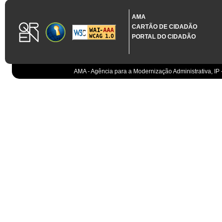
1.3.11 CONTRATAÇÃO EM CONDIÇÕES ESPECIAIS
Sistema crítico impactado no projeto de acordo com RCM n.º 48/2012
AMA
CARTÃO DE CIDADÃO
Organismo
PORTAL DO CIDADÃO
IGCP, E.P.E.
Sistema Integrado de Gestão da Dívida e da Teso
IGCP, E.P.E.
Compensação bancária
IGCP, E.P.E.
AMA - Agência para a Modernização Administrativa, IP 
Cobranças do Estado
EO
Sistema correspondente à Entidade Contabilístic
EO
Sistema de gestão orçamental
ESPAP, I.P.
Todos os sistemas
AT
Gestão de canais
AT
Gestão da relação
AT
Gestão de impostos
AT
Gestão aduaneira
AT
Gestão de processos
AT
Controlo de cumprimento
AT
Sistemas de Planeamento e Suporte à Gestão da
AT
Sistemas de Suporte ao Negócio da AT