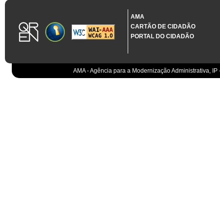
1.3.11 CONTRATAÇÃO EM CONDIÇÕES ESPECIAIS
Sistema crítico impactado no projeto de acordo com RCM n.º 48/2012
AMA
CARTÃO DE CIDADÃO
Organismo
PORTAL DO CIDADÃO
IGCP, E.P.E.
Sistema Integrado de Gestão da Dívida e da Teso
IGCP, E.P.E.
Compensação bancária
IGCP, E.P.E.
AMA - Agência para a Modernização Administrativa, IP 
Cobranças do Estado
EO
Sistema correspondente à Entidade Contabilístic
EO
Sistema de gestão orçamental
ESPAP, I.P.
Todos os sistemas
AT
Gestão de canais
AT
Gestão da relação
AT
Gestão de impostos
AT
Gestão aduaneira
AT
Gestão de processos
AT
Controlo de cumprimento
AT
Sistemas de Planeamento e Suporte à Gestão da
AT
Sistemas de Suporte ao Negócio da AT