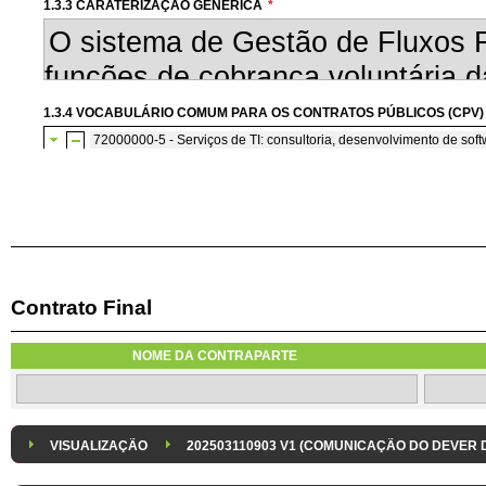
1.3.3 CARATERIZAÇÃO GENÉRICA
*
1.3.4 VOCABULÁRIO COMUM PARA OS CONTRATOS PÚBLICOS (CPV)
72000000-5 - Serviços de TI: consultoria, desenvolvimento de softw
72200000-7 - Serviços de consultoria e de programação de so
Contrato Final
1.3.7 CONTRATAÇÃO DE SERVIÇOS EM REGIME DE AVENÇA
Os serviços são contratados em regime de avença
NOME DA CONTRAPARTE
1.3.8 DESPESA/ PROJETO
*
1.3.9 IDENTIFICAÇÃO DO P
Despesa Isolada
Projeto
VISUALIZAÇÃO
202503110903 V1 (COMUNICAÇÃO DO DEVER