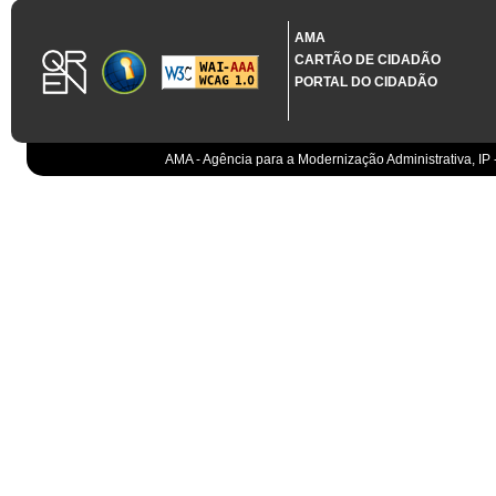
1.3.11 CONTRATAÇÃO EM CONDIÇÕES ESPECIAIS
Sistema crítico impactado no projeto de acordo com RCM n.º 48/2012
AMA
CARTÃO DE CIDADÃO
Organismo
PORTAL DO CIDADÃO
IGCP, E.P.E.
Sistema Integrado de Gestão da Dívida e da Teso
IGCP, E.P.E.
Compensação bancária
IGCP, E.P.E.
AMA - Agência para a Modernização Administrativa, IP 
Cobranças do Estado
EO
Sistema correspondente à Entidade Contabilístic
EO
Sistema de gestão orçamental
ESPAP, I.P.
Todos os sistemas
AT
Gestão de canais
AT
Gestão da relação
AT
Gestão de impostos
AT
Gestão aduaneira
AT
Gestão de processos
AT
Controlo de cumprimento
AT
Sistemas de Planeamento e Suporte à Gestão da
AT
Sistemas de Suporte ao Negócio da AT