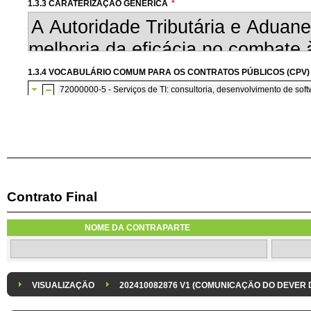
1.3.3 CARATERIZAÇÃO GENÉRICA
*
1.3.4 VOCABULÁRIO COMUM PARA OS CONTRATOS PÚBLICOS (CPV)
72000000-5 - Serviços de TI: consultoria, desenvolvimento de softw
72200000-7 - Serviços de consultoria e de programação de so
Contrato Final
1.3.7 CONTRATAÇÃO DE SERVIÇOS EM REGIME DE AVENÇA
Os serviços são contratados em regime de avença
NOME DA CONTRAPARTE
1.3.8 DESPESA/ PROJETO
*
1.3.9 IDENTIFICAÇÃO DO P
Despesa Isolada
Projeto
VISUALIZAÇÃO
202410082876 V1 (COMUNICAÇÃO DO DEVER