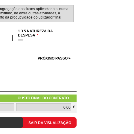
1.3.5 NATUREZA DA
DESPESA
*
Hardware
Software
Serviços
PRÓXIMO PASSO >
Redes
Telecomunicações
a apresentar pelos concorrentes
CUSTO FINAL DO CONTRATO
1.3.10 TIPOLOGIA DO PEDIDO
€
SAIR DA VISUALIZAÇÃO