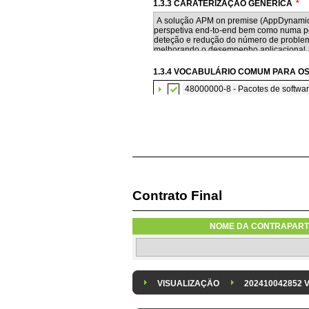
1.3.3 CARATERIZAÇÃO GENÉRICA
*
1.3.4 VOCABULÁRIO COMUM PARA OS
48000000-8 - Pacotes de softwar
Contrato Final
1.3.6 AQUISIÇÃO DE SOFTWARE SU
A aquisição de software informático 
NOME DA CONTRAPART
1.3.8 DESPESA/ PROJETO
*
Despesa Isolada
Projeto
VISUALIZAÇÃO
202410042852