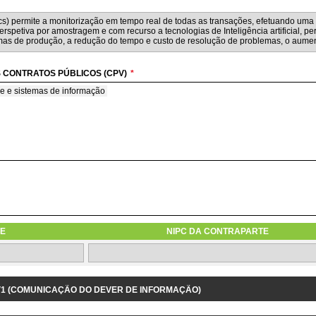
 CONTRATOS PÚBLICOS (CPV)
*
e e sistemas de informação
BMETIDA À CONCORRÊNCIA COM BASE NO TCO
será submetida à concorrência com base no custo total de utilização das soluções 
E
NIPC DA CONTRAPARTE
1.3.9 IDENTIFICAÇÃO DO PROJETO/DESPESA RELACIONADOS
 V1 (COMUNICAÇÃO DO DEVER DE INFORMAÇÃO)