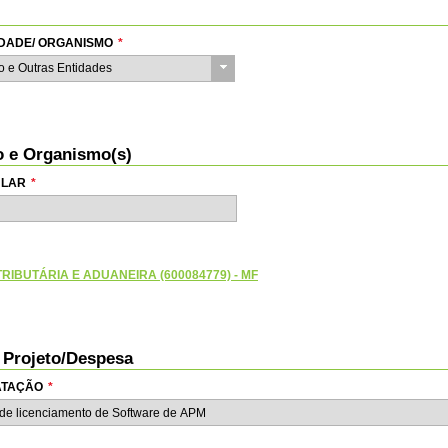
TIDADE/ ORGANISMO
*
do e Outras Entidades
io e Organismo(s)
ULAR
*
RIBUTÁRIA E ADUANEIRA (600084779) - MF
o Projeto/Despesa
RATAÇÃO
*