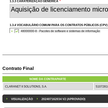
1.3.3 CARATERIZAÇÃO GENÉRICA
*
1.3.4 VOCABULÁRIO COMUM PARA OS CONTRATOS PÚBLICOS (CPV)
48000000-8 - Pacotes de software e sistemas de informação
Contrato Final
1.3.6 AQUISIÇÃO DE SOFTWARE SUBMETIDA À CONCORRÊNCIA CO
A aquisição de software informático será submetida à concorrência com
NOME DA CONTRAPARTE
1.3.8 DESPESA/ PROJETO
*
1.3.9 IDENTIFICAÇÃO DO P
Despesa Isolada
Projeto
VISUALIZAÇÃO
202407162034 V2 (APROVADO)