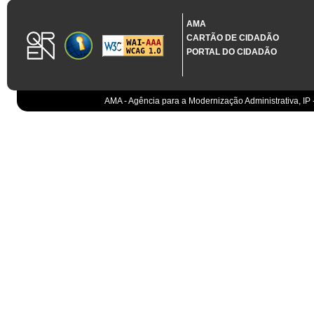
1.3.11 CONTRATAÇÃO EM CONDIÇÕES ESPECIAIS
Sistema crítico impactado no projeto de acordo com RCM n.º 48/2012
AMA
CARTÃO DE CIDADÃO
Organismo
PORTAL DO CIDADÃO
IGCP, E.P.E.
Sistema Integrado de Gestão da Dívida e da Teso
IGCP, E.P.E.
Compensação bancária
IGCP, E.P.E.
AMA - Agência para a Modernização Administrativa, IP 
Cobranças do Estado
EO
Sistema correspondente à Entidade Contabilístic
EO
Sistema de gestão orçamental
ESPAP, I.P.
Todos os sistemas
AT
Gestão de canais
AT
Gestão da relação
AT
Gestão de impostos
AT
Gestão aduaneira
AT
Gestão de processos
AT
Controlo de cumprimento
AT
Sistemas de Planeamento e Suporte à Gestão da
AT
Sistemas de Suporte ao Negócio da AT