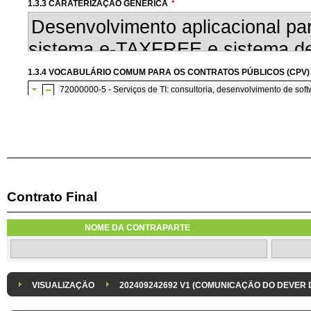
1.3.3 CARATERIZAÇÃO GENÉRICA
*
1.3.4 VOCABULÁRIO COMUM PARA OS CONTRATOS PÚBLICOS (CPV)
72000000-5 - Serviços de TI: consultoria, desenvolvimento de softw
72200000-7 - Serviços de consultoria e de programação de so
Contrato Final
1.3.7 CONTRATAÇÃO DE SERVIÇOS EM REGIME DE AVENÇA
Os serviços são contratados em regime de avença
NOME DA CONTRAPARTE
1.3.8 DESPESA/ PROJETO
*
1.3.9 IDENTIFICAÇÃO DO P
Despesa Isolada
Projeto
VISUALIZAÇÃO
202409242692 V1 (COMUNICAÇÃO DO DEVER