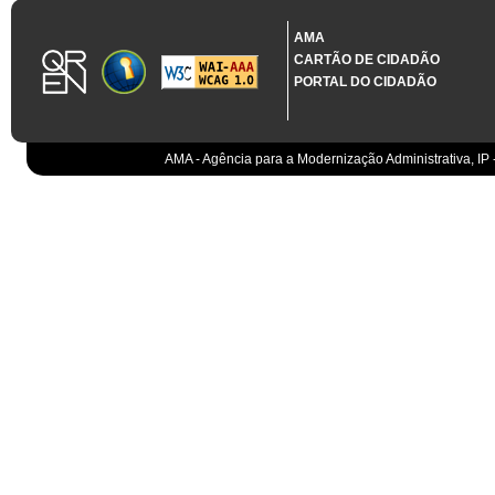
1.3.11 CONTRATAÇÃO EM CONDIÇÕES ESPECIAIS
Sistema crítico impactado no projeto de acordo com RCM n.º 48/2012
AMA
CARTÃO DE CIDADÃO
Organismo
PORTAL DO CIDADÃO
IGCP, E.P.E.
Sistema Integrado de Gestão da Dívida e da Teso
IGCP, E.P.E.
Compensação bancária
IGCP, E.P.E.
AMA - Agência para a Modernização Administrativa, IP 
Cobranças do Estado
EO
Sistema correspondente à Entidade Contabilístic
EO
Sistema de gestão orçamental
ESPAP, I.P.
Todos os sistemas
AT
Gestão de canais
AT
Gestão da relação
AT
Gestão de impostos
AT
Gestão aduaneira
AT
Gestão de processos
AT
Controlo de cumprimento
AT
Sistemas de Planeamento e Suporte à Gestão da
AT
Sistemas de Suporte ao Negócio da AT