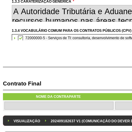
1.3.3 CARATERIZAÇÃO GENÉRICA
*
1.3.4 VOCABULÁRIO COMUM PARA OS CONTRATOS PÚBLICOS (CPV)
72000000-5 - Serviços de TI: consultoria, desenvolvimento de softw
Contrato Final
1.3.7 CONTRATAÇÃO DE SERVIÇOS EM REGIME DE AVENÇA
Os serviços são contratados em regime de avença
NOME DA CONTRAPARTE
1.3.8 DESPESA/ PROJETO
*
1.3.9 IDENTIFICAÇÃO DO P
Despesa Isolada
Projeto
VISUALIZAÇÃO
202409182637 V1 (COMUNICAÇÃO DO DEVER