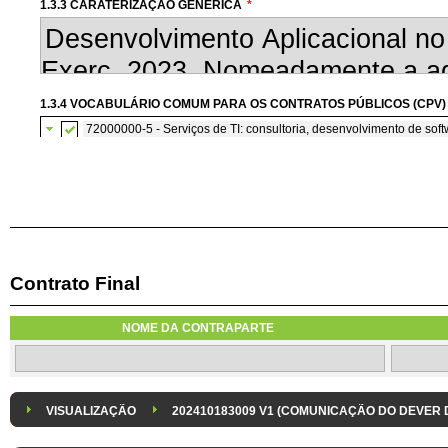
1.3.3 CARATERIZAÇÃO GENÉRICA
*
1.3.4 VOCABULÁRIO COMUM PARA OS CONTRATOS PÚBLICOS (CPV)
72000000-5 - Serviços de TI: consultoria, desenvolvimento de softw
72200000-7 - Serviços de consultoria e de programação de so
Contrato Final
1.3.7 CONTRATAÇÃO DE SERVIÇOS EM REGIME DE AVENÇA
Os serviços são contratados em regime de avença
NOME DA CONTRAPARTE
1.3.8 DESPESA/ PROJETO
*
1.3.9 IDENTIFICAÇÃO DO P
Despesa Isolada
Projeto
VISUALIZAÇÃO
202410183009 V1 (COMUNICAÇÃO DO DEVER