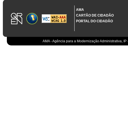
1.3.11 CONTRATAÇÃO EM CONDIÇÕES ESPECIAIS
Sistema crítico impactado no projeto de acordo com RCM n.º 48/2012
AMA
CARTÃO DE CIDADÃO
Organismo
PORTAL DO CIDADÃO
IGCP, E.P.E.
Sistema Integrado de Gestão da Dívida e da Teso
IGCP, E.P.E.
Compensação bancária
IGCP, E.P.E.
AMA - Agência para a Modernização Administrativa, IP 
Cobranças do Estado
EO
Sistema correspondente à Entidade Contabilístic
EO
Sistema de gestão orçamental
ESPAP, I.P.
Todos os sistemas
AT
Gestão de canais
AT
Gestão da relação
AT
Gestão de impostos
AT
Gestão aduaneira
AT
Gestão de processos
AT
Controlo de cumprimento
AT
Sistemas de Planeamento e Suporte à Gestão da
AT
Sistemas de Suporte ao Negócio da AT