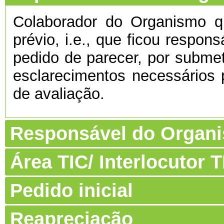
Colaborador do Organismo 
prévio, i.e., que ficou respon
pedido de parecer, por submet
esclarecimentos necessários 
de avaliação.
Responsável do Organ
Área TIC/ Interlocutor
Pedido inicial
Reapreciação