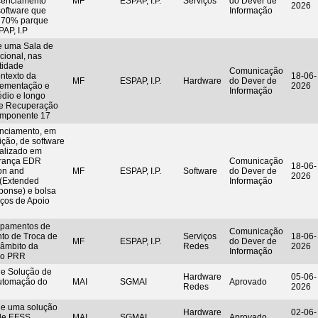
icenciamento
MF
ESPAP, I.P.
Serviços
do Dever de
2026
software que
Informação
e 70% parque
PAP, I.P
e uma Sala de
cional, nas
tidade
Comunicação
ntexto da
18-06-
MF
ESPAP, I.P.
Hardware
do Dever de
plementação e
2026
Informação
dio e longo
de Recuperação
Componente 17
enciamento, em
ção, de software
ializado em
urança EDR
Comunicação
18-06-
on and
MF
ESPAP, I.P.
Software
do Dever de
2026
(Extended
Informação
ponse) e bolsa
iços de Apoio
ipamentos de
Comunicação
nto de Troca de
Serviços
18-06-
MF
ESPAP, I.P.
do Dever de
 âmbito da
Redes
2026
Informação
do PRR
de Solução de
Hardware
05-06-
utomação do
MAI
SGMAI
Aprovado
Redes
2026
de uma solução
Hardware
02-06-
 de EFSS
MAI
SGMAI
Aprovado