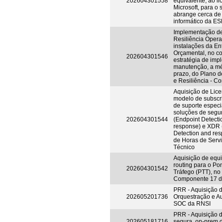
202604301558
equivalente, ao l
Microsoft, para o 
abrange cerca d
informático da ES
Implementação d
Resiliência Opera
instalações da En
Orçamental, no co
202604301546
estratégia de im
manutenção, a mé
prazo, do Plano 
e Resiliência - 
Aquisição de Lic
modelo de subscri
de suporte espec
soluções de seg
202604301544
(Endpoint Detecti
response) e XDR 
Detection and res
de Horas de Serv
Técnico
Aquisição de equ
routing para o Po
202604301542
Tráfego (PTT), no
Componente 17 
PRR - Aquisição 
202605201736
Orquestração e A
SOC da RNSI
PRR - Aquisição 
202605181716
segura, on-prem