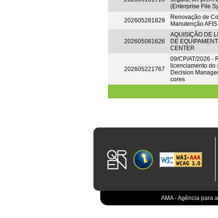
(Enterprise File 
Renovação de Con
202605281829
Manutenção AFIS
AQUISIÇÃO DE 
202605081626
DE EQUIPAMENT
CENTER
09/CP/AT/2026 -
licenciamento do
202605221767
Decision Manager
cores
AMA - Agência para a