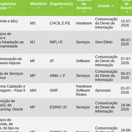
Aquisição/
Ministério
Organismo(s)
da
de
Estado
ação
Despesa
Estad
Comunicação
inte e três)
15-07-
MS
CHCB, E.P.E.
Hardware
do Dever de
2026
Informação
iços de
ho e
08-07-
a Adaptação ao
MJ
INPI, I.P.
Serviços
Sem Efeito
2026
ropriedade
Comunicação
 Renovação da
07-07-
MF
AT
Software
do Dever de
ftware Aspose
2026
Informação
Comunicação
ão de Serviços
06-07-
MP
AIMA, I. P.
Serviços
do Dever de
ence
2026
Informação
tema Captação e
Hardware
01-07-
magem – Fase II
MAI
GNR
Software
Aprovado
2026
Redes
rição de
Comunicação
aS), da
18-06-
MF
ESPAP, I.P.
Serviços
do Dever de
earning, Oracle
2026
Informação
iços de
enda, de
, do tipo ou
Comunicação
18-06-