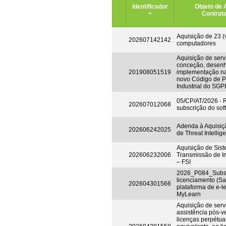
Identificador
Objeto de 
Contrat
Aquisição de 23 (v
202607142142
computadores
Aquisição de serv
conceção, desen
201908051519
implementação n
novo Código de P
Industrial do SGPI
05/CP/AT/2026 -
202607012068
subscrição do so
Adenda à Aquisiç
202606242025
de Threat Intellig
Aquisição de Sis
202606232006
Transmissão de I
– FSI
2026_P084_Subsc
licenciamento (Sa
202604301566
plataforma de e-l
MyLearn
Aquisição de serv
assistência pós-v
licenças perpétuas