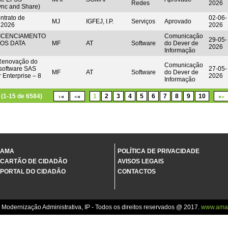
Redes
2026
Sync and Share)
trato de
02-06-
MJ
IGFEJ, I.P.
Serviços
Aprovado
 2026
2026
LICENCIAMENTO
Comunicação
29-05-
OS DATA
MF
AT
Software
do Dever de
2026
Informação
 Renovação do
Comunicação
 software SAS
27-05-
MF
AT
Software
do Dever de
 Enterprise – 8
2026
Informação
(1-15 de 6584)
1
2
3
4
5
6
7
8
9
10
AMA
POLÍTICA DE PRIVACIDADE
CARTÃO DE CIDADÃO
AVISOS LEGAIS
PORTAL DO CIDADÃO
CONTACTOS
 Modernização Administrativa, IP - Todos os direitos reservados @ 2017.
www.ama.