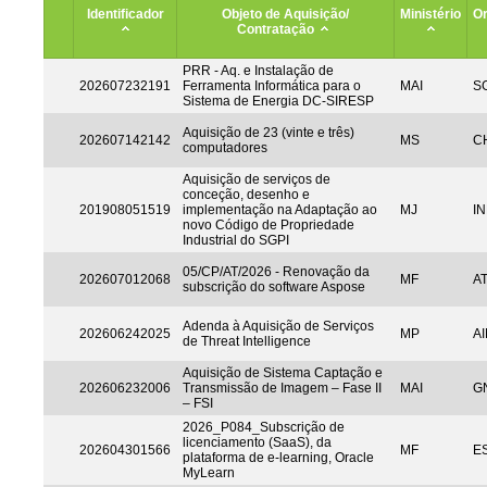
Identificador
Objeto de Aquisição/
Ministério
Or
Contratação
PRR - Aq. e Instalação de
202607232191
Ferramenta Informática para o
MAI
S
Sistema de Energia DC-SIRESP
Aquisição de 23 (vinte e três)
202607142142
MS
CH
computadores
Aquisição de serviços de
conceção, desenho e
201908051519
implementação na Adaptação ao
MJ
IN
novo Código de Propriedade
Industrial do SGPI
05/CP/AT/2026 - Renovação da
202607012068
MF
A
subscrição do software Aspose
Adenda à Aquisição de Serviços
202606242025
MP
AI
de Threat Intelligence
Aquisição de Sistema Captação e
202606232006
Transmissão de Imagem – Fase II
MAI
G
– FSI
2026_P084_Subscrição de
licenciamento (SaaS), da
202604301566
MF
ES
plataforma de e-learning, Oracle
MyLearn