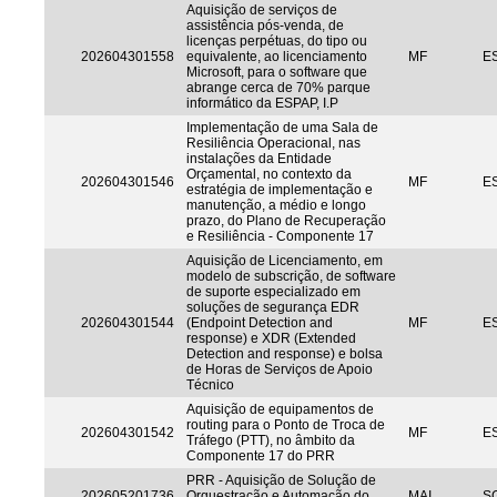
Aquisição de serviços de
assistência pós-venda, de
licenças perpétuas, do tipo ou
202604301558
equivalente, ao licenciamento
MF
ES
Microsoft, para o software que
abrange cerca de 70% parque
informático da ESPAP, I.P
Implementação de uma Sala de
Resiliência Operacional, nas
instalações da Entidade
Orçamental, no contexto da
202604301546
MF
ES
estratégia de implementação e
manutenção, a médio e longo
prazo, do Plano de Recuperação
e Resiliência - Componente 17
Aquisição de Licenciamento, em
modelo de subscrição, de software
de suporte especializado em
soluções de segurança EDR
202604301544
(Endpoint Detection and
MF
ES
response) e XDR (Extended
Detection and response) e bolsa
de Horas de Serviços de Apoio
Técnico
Aquisição de equipamentos de
routing para o Ponto de Troca de
202604301542
MF
ES
Tráfego (PTT), no âmbito da
Componente 17 do PRR
PRR - Aquisição de Solução de
202605201736
Orquestração e Automação do
MAI
S