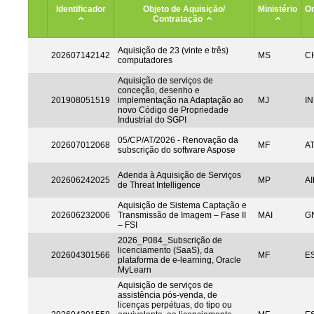
Identificador
Objeto de Aquisição/
Ministério
Or
Contratação
Aquisição de 23 (vinte e três)
202607142142
MS
CH
computadores
Aquisição de serviços de
conceção, desenho e
201908051519
implementação na Adaptação ao
MJ
IN
novo Código de Propriedade
Industrial do SGPI
05/CP/AT/2026 - Renovação da
202607012068
MF
A
subscrição do software Aspose
Adenda à Aquisição de Serviços
202606242025
MP
AI
de Threat Intelligence
Aquisição de Sistema Captação e
202606232006
Transmissão de Imagem – Fase II
MAI
G
– FSI
2026_P084_Subscrição de
licenciamento (SaaS), da
202604301566
MF
ES
plataforma de e-learning, Oracle
MyLearn
Aquisição de serviços de
assistência pós-venda, de
licenças perpétuas, do tipo ou