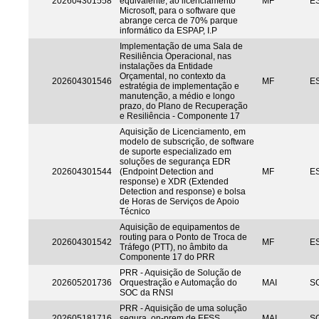
202604301558
equivalente, ao licenciamento
MF
ES
Microsoft, para o software que
abrange cerca de 70% parque
informático da ESPAP, I.P
Implementação de uma Sala de
Resiliência Operacional, nas
instalações da Entidade
Orçamental, no contexto da
202604301546
MF
ES
estratégia de implementação e
manutenção, a médio e longo
prazo, do Plano de Recuperação
e Resiliência - Componente 17
Aquisição de Licenciamento, em
modelo de subscrição, de software
de suporte especializado em
soluções de segurança EDR
202604301544
(Endpoint Detection and
MF
ES
response) e XDR (Extended
Detection and response) e bolsa
de Horas de Serviços de Apoio
Técnico
Aquisição de equipamentos de
routing para o Ponto de Troca de
202604301542
MF
ES
Tráfego (PTT), no âmbito da
Componente 17 do PRR
PRR - Aquisição de Solução de
202605201736
Orquestração e Automação do
MAI
S
SOC da RNSI
PRR - Aquisição de uma solução
202605181716
segura, on-prem de EFSS
MAI
S