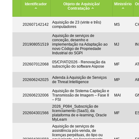
Identificador
Objeto de Aquisição/
Ministério
Or
Contratação
Aquisição de 23 (vinte e três)
202607142142
MS
CH
computadores
Aquisição de serviços de
conceção, desenho e
201908051519
implementação na Adaptação ao
MJ
IN
novo Código de Propriedade
Industrial do SGPI
05/CP/AT/2026 - Renovação da
202607012068
MF
A
subscrição do software Aspose
Adenda à Aquisição de Serviços
202606242025
MP
AI
de Threat Intelligence
Aquisição de Sistema Captação e
202606232006
Transmissão de Imagem – Fase II
MAI
G
– FSI
2026_P084_Subscrição de
licenciamento (SaaS), da
202604301566
MF
ES
plataforma de e-learning, Oracle
MyLearn
Aquisição de serviços de
assistência pós-venda, de
licenças perpétuas, do tipo ou