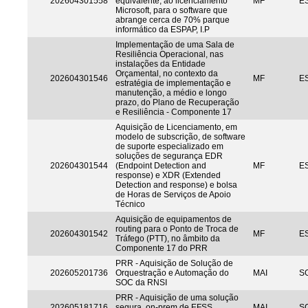
202604301558
equivalente, ao licenciamento
MF
ES
Microsoft, para o software que
abrange cerca de 70% parque
informático da ESPAP, I.P
Implementação de uma Sala de
Resiliência Operacional, nas
instalações da Entidade
Orçamental, no contexto da
202604301546
MF
ES
estratégia de implementação e
manutenção, a médio e longo
prazo, do Plano de Recuperação
e Resiliência - Componente 17
Aquisição de Licenciamento, em
modelo de subscrição, de software
de suporte especializado em
soluções de segurança EDR
202604301544
(Endpoint Detection and
MF
ES
response) e XDR (Extended
Detection and response) e bolsa
de Horas de Serviços de Apoio
Técnico
Aquisição de equipamentos de
routing para o Ponto de Troca de
202604301542
MF
ES
Tráfego (PTT), no âmbito da
Componente 17 do PRR
PRR - Aquisição de Solução de
202605201736
Orquestração e Automação do
MAI
S
SOC da RNSI
PRR - Aquisição de uma solução
202605181716
segura, on-prem de EFSS
MAI
S