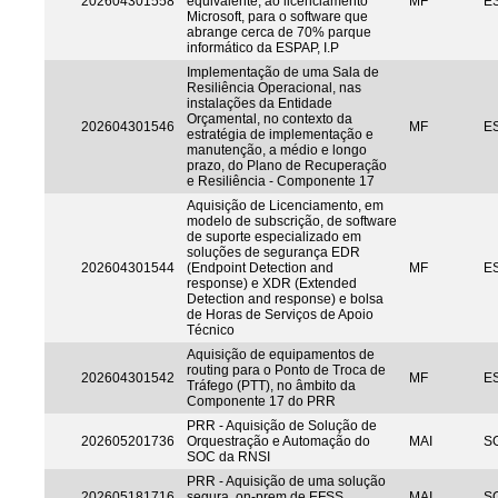
202604301558
equivalente, ao licenciamento
MF
ES
Microsoft, para o software que
abrange cerca de 70% parque
informático da ESPAP, I.P
Implementação de uma Sala de
Resiliência Operacional, nas
instalações da Entidade
Orçamental, no contexto da
202604301546
MF
ES
estratégia de implementação e
manutenção, a médio e longo
prazo, do Plano de Recuperação
e Resiliência - Componente 17
Aquisição de Licenciamento, em
modelo de subscrição, de software
de suporte especializado em
soluções de segurança EDR
202604301544
(Endpoint Detection and
MF
ES
response) e XDR (Extended
Detection and response) e bolsa
de Horas de Serviços de Apoio
Técnico
Aquisição de equipamentos de
routing para o Ponto de Troca de
202604301542
MF
ES
Tráfego (PTT), no âmbito da
Componente 17 do PRR
PRR - Aquisição de Solução de
202605201736
Orquestração e Automação do
MAI
S
SOC da RNSI
PRR - Aquisição de uma solução
202605181716
segura, on-prem de EFSS
MAI
S