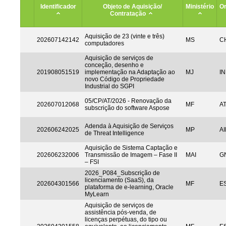
Identificador
Objeto de Aquisição/
Ministério
Or
Contratação
Aquisição de 23 (vinte e três)
202607142142
MS
CH
computadores
Aquisição de serviços de
conceção, desenho e
201908051519
implementação na Adaptação ao
MJ
IN
novo Código de Propriedade
Industrial do SGPI
05/CP/AT/2026 - Renovação da
202607012068
MF
A
subscrição do software Aspose
Adenda à Aquisição de Serviços
202606242025
MP
AI
de Threat Intelligence
Aquisição de Sistema Captação e
202606232006
Transmissão de Imagem – Fase II
MAI
G
– FSI
2026_P084_Subscrição de
licenciamento (SaaS), da
202604301566
MF
ES
plataforma de e-learning, Oracle
MyLearn
Aquisição de serviços de
assistência pós-venda, de
licenças perpétuas, do tipo ou