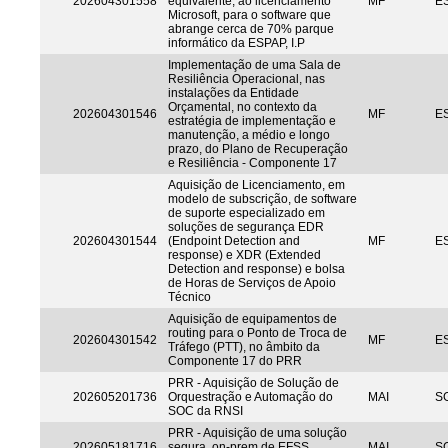
202604301558
equivalente, ao licenciamento
MF
ES
Microsoft, para o software que
abrange cerca de 70% parque
informático da ESPAP, I.P
Implementação de uma Sala de
Resiliência Operacional, nas
instalações da Entidade
Orçamental, no contexto da
202604301546
MF
ES
estratégia de implementação e
manutenção, a médio e longo
prazo, do Plano de Recuperação
e Resiliência - Componente 17
Aquisição de Licenciamento, em
modelo de subscrição, de software
de suporte especializado em
soluções de segurança EDR
202604301544
(Endpoint Detection and
MF
ES
response) e XDR (Extended
Detection and response) e bolsa
de Horas de Serviços de Apoio
Técnico
Aquisição de equipamentos de
routing para o Ponto de Troca de
202604301542
MF
ES
Tráfego (PTT), no âmbito da
Componente 17 do PRR
PRR - Aquisição de Solução de
202605201736
Orquestração e Automação do
MAI
S
SOC da RNSI
PRR - Aquisição de uma solução
202605181716
segura, on-prem de EFSS
MAI
S