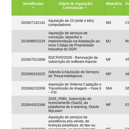
Identificador
Objeto de Aquisição/
Ministério
Or
Contratação
Aquisição de 23 (vinte e três)
202607142142
MS
CH
computadores
Aquisição de serviços de
conceção, desenho e
201908051519
implementação na Adaptação ao
MJ
IN
novo Código de Propriedade
Industrial do SGPI
05/CP/AT/2026 - Renovação da
202607012068
MF
A
subscrição do software Aspose
Adenda à Aquisição de Serviços
202606242025
MP
AI
de Threat Intelligence
Aquisição de Sistema Captação e
202606232006
Transmissão de Imagem – Fase II
MAI
G
– FSI
2026_P084_Subscrição de
licenciamento (SaaS), da
202604301566
MF
ES
plataforma de e-learning, Oracle
MyLearn
Aquisição de serviços de
assistência pós-venda, de
licenças perpétuas, do tipo ou