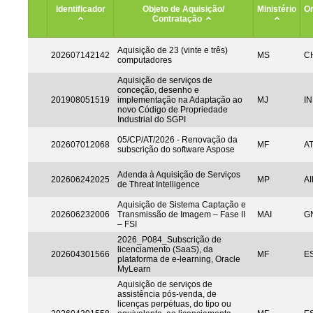
Identificador
Objeto de Aquisição/
Ministério
Or
Contratação
Aquisição de 23 (vinte e três)
202607142142
MS
CH
computadores
Aquisição de serviços de
conceção, desenho e
201908051519
implementação na Adaptação ao
MJ
IN
novo Código de Propriedade
Industrial do SGPI
05/CP/AT/2026 - Renovação da
202607012068
MF
A
subscrição do software Aspose
Adenda à Aquisição de Serviços
202606242025
MP
AI
de Threat Intelligence
Aquisição de Sistema Captação e
202606232006
Transmissão de Imagem – Fase II
MAI
G
– FSI
2026_P084_Subscrição de
licenciamento (SaaS), da
202604301566
MF
ES
plataforma de e-learning, Oracle
MyLearn
Aquisição de serviços de
assistência pós-venda, de
licenças perpétuas, do tipo ou