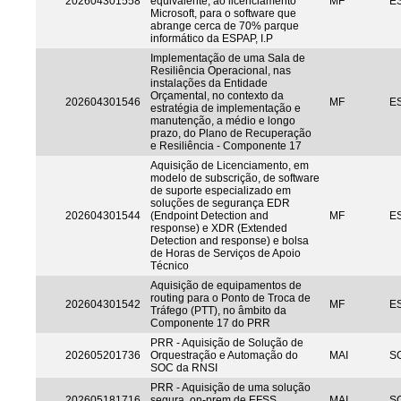
202604301558
equivalente, ao licenciamento
MF
ES
Microsoft, para o software que
abrange cerca de 70% parque
informático da ESPAP, I.P
Implementação de uma Sala de
Resiliência Operacional, nas
instalações da Entidade
Orçamental, no contexto da
202604301546
MF
ES
estratégia de implementação e
manutenção, a médio e longo
prazo, do Plano de Recuperação
e Resiliência - Componente 17
Aquisição de Licenciamento, em
modelo de subscrição, de software
de suporte especializado em
soluções de segurança EDR
202604301544
(Endpoint Detection and
MF
ES
response) e XDR (Extended
Detection and response) e bolsa
de Horas de Serviços de Apoio
Técnico
Aquisição de equipamentos de
routing para o Ponto de Troca de
202604301542
MF
ES
Tráfego (PTT), no âmbito da
Componente 17 do PRR
PRR - Aquisição de Solução de
202605201736
Orquestração e Automação do
MAI
S
SOC da RNSI
PRR - Aquisição de uma solução
202605181716
segura, on-prem de EFSS
MAI
S