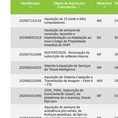
Identificador
Objeto de Aquisição/
Ministério
Or
Contratação
Aquisição de 23 (vinte e três)
202607142142
MS
CH
computadores
Aquisição de serviços de
conceção, desenho e
201908051519
implementação na Adaptação ao
MJ
IN
novo Código de Propriedade
Industrial do SGPI
05/CP/AT/2026 - Renovação da
202607012068
MF
A
subscrição do software Aspose
Adenda à Aquisição de Serviços
202606242025
MP
AI
de Threat Intelligence
Aquisição de Sistema Captação e
202606232006
Transmissão de Imagem – Fase II
MAI
G
– FSI
2026_P084_Subscrição de
licenciamento (SaaS), da
202604301566
MF
ES
plataforma de e-learning, Oracle
MyLearn
Aquisição de serviços de
assistência pós-venda, de
licenças perpétuas, do tipo ou