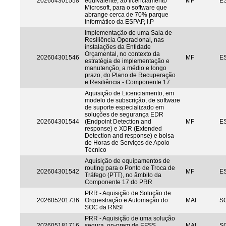
202604301558
equivalente, ao licenciamento
MF
ES
Microsoft, para o software que
abrange cerca de 70% parque
informático da ESPAP, I.P
Implementação de uma Sala de
Resiliência Operacional, nas
instalações da Entidade
Orçamental, no contexto da
202604301546
MF
ES
estratégia de implementação e
manutenção, a médio e longo
prazo, do Plano de Recuperação
e Resiliência - Componente 17
Aquisição de Licenciamento, em
modelo de subscrição, de software
de suporte especializado em
soluções de segurança EDR
202604301544
(Endpoint Detection and
MF
ES
response) e XDR (Extended
Detection and response) e bolsa
de Horas de Serviços de Apoio
Técnico
Aquisição de equipamentos de
routing para o Ponto de Troca de
202604301542
MF
ES
Tráfego (PTT), no âmbito da
Componente 17 do PRR
PRR - Aquisição de Solução de
202605201736
Orquestração e Automação do
MAI
S
SOC da RNSI
PRR - Aquisição de uma solução
202605181716
segura, on-prem de EFSS
MAI
S