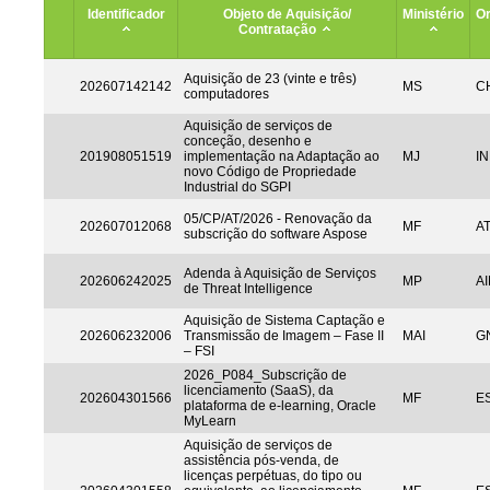
Identificador
Objeto de Aquisição/
Ministério
Or
Contratação
Aquisição de 23 (vinte e três)
202607142142
MS
CH
computadores
Aquisição de serviços de
conceção, desenho e
201908051519
implementação na Adaptação ao
MJ
IN
novo Código de Propriedade
Industrial do SGPI
05/CP/AT/2026 - Renovação da
202607012068
MF
A
subscrição do software Aspose
Adenda à Aquisição de Serviços
202606242025
MP
AI
de Threat Intelligence
Aquisição de Sistema Captação e
202606232006
Transmissão de Imagem – Fase II
MAI
G
– FSI
2026_P084_Subscrição de
licenciamento (SaaS), da
202604301566
MF
ES
plataforma de e-learning, Oracle
MyLearn
Aquisição de serviços de
assistência pós-venda, de
licenças perpétuas, do tipo ou