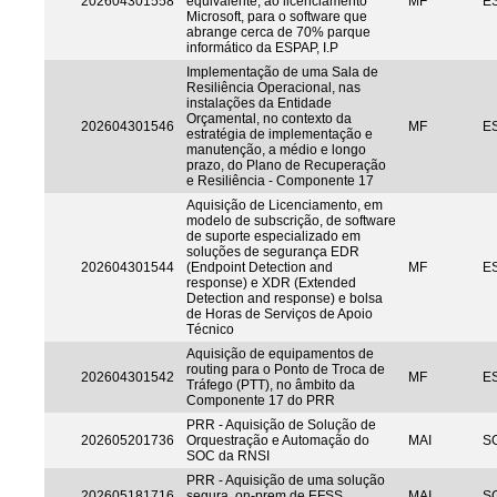
202604301558
equivalente, ao licenciamento
MF
ES
Microsoft, para o software que
abrange cerca de 70% parque
informático da ESPAP, I.P
Implementação de uma Sala de
Resiliência Operacional, nas
instalações da Entidade
Orçamental, no contexto da
202604301546
MF
ES
estratégia de implementação e
manutenção, a médio e longo
prazo, do Plano de Recuperação
e Resiliência - Componente 17
Aquisição de Licenciamento, em
modelo de subscrição, de software
de suporte especializado em
soluções de segurança EDR
202604301544
(Endpoint Detection and
MF
ES
response) e XDR (Extended
Detection and response) e bolsa
de Horas de Serviços de Apoio
Técnico
Aquisição de equipamentos de
routing para o Ponto de Troca de
202604301542
MF
ES
Tráfego (PTT), no âmbito da
Componente 17 do PRR
PRR - Aquisição de Solução de
202605201736
Orquestração e Automação do
MAI
S
SOC da RNSI
PRR - Aquisição de uma solução
202605181716
segura, on-prem de EFSS
MAI
S