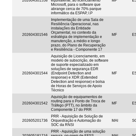
202604301558
equivalente, ao licenciamento
MF
ES
Microsoft, para o software que
abrange cerca de 70% parque
informático da ESPAP, I.P
Implementação de uma Sala de
Resiliência Operacional, nas
instalações da Entidade
Orçamental, no contexto da
202604301546
MF
ES
estratégia de implementação e
manutenção, a médio e longo
prazo, do Plano de Recuperação
e Resiliência - Componente 17
Aquisição de Licenciamento, em
modelo de subscrição, de software
de suporte especializado em
soluções de segurança EDR
202604301544
(Endpoint Detection and
MF
ES
response) e XDR (Extended
Detection and response) e bolsa
de Horas de Serviços de Apoio
Técnico
Aquisição de equipamentos de
routing para o Ponto de Troca de
202604301542
MF
ES
Tráfego (PTT), no âmbito da
Componente 17 do PRR
PRR - Aquisição de Solução de
202605201736
Orquestração e Automação do
MAI
S
SOC da RNSI
PRR - Aquisição de uma solução
202605181716
segura, on-prem de EFSS
MAI
S