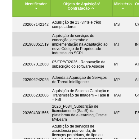
Identificador
Objeto de Aquisição/
Ministério
Or
Contratação
Aquisição de 23 (vinte e três)
202607142142
MS
CH
computadores
Aquisição de serviços de
conceção, desenho e
201908051519
implementação na Adaptação ao
MJ
IN
novo Código de Propriedade
Industrial do SGPI
05/CP/AT/2026 - Renovação da
202607012068
MF
A
subscrição do software Aspose
Adenda à Aquisição de Serviços
202606242025
MP
AI
de Threat Intelligence
Aquisição de Sistema Captação e
202606232006
Transmissão de Imagem – Fase II
MAI
G
– FSI
2026_P084_Subscrição de
licenciamento (SaaS), da
202604301566
MF
ES
plataforma de e-learning, Oracle
MyLearn
Aquisição de serviços de
assistência pós-venda, de
licenças perpétuas, do tipo ou