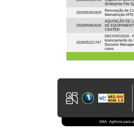
(Enterprise File 
Renovação de Con
202605281829
Manutenção AFIS
AQUISIÇÃO DE 
202605081626
DE EQUIPAMENT
CENTER
09/CP/AT/2026 -
licenciamento do
202605221767
Decision Manager
cores
AMA - Agência para a