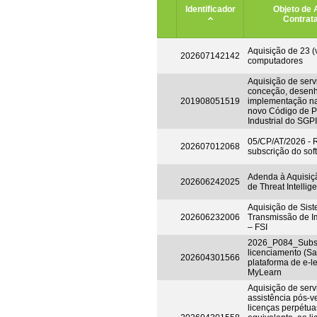
Identificador
Objeto de 
Contrat
Aquisição de 23 (v
202607142142
computadores
Aquisição de serv
conceção, desen
201908051519
implementação n
novo Código de P
Industrial do SGPI
05/CP/AT/2026 -
202607012068
subscrição do so
Adenda à Aquisiç
202606242025
de Threat Intellig
Aquisição de Sis
202606232006
Transmissão de I
– FSI
2026_P084_Subsc
licenciamento (Sa
202604301566
plataforma de e-l
MyLearn
Aquisição de serv
assistência pós-v
licenças perpétuas