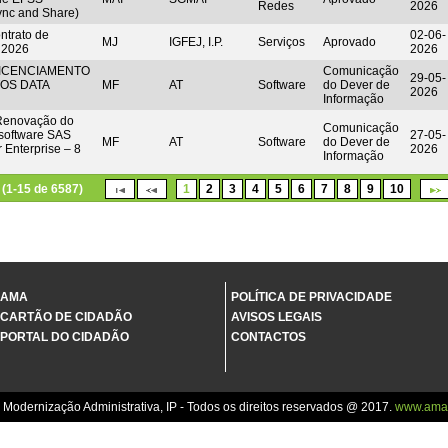
Redes
2026
Sync and Share)
trato de
02-06-
MJ
IGFEJ, I.P.
Serviços
Aprovado
 2026
2026
LICENCIAMENTO
Comunicação
29-05-
OS DATA
MF
AT
Software
do Dever de
2026
Informação
 Renovação do
Comunicação
 software SAS
27-05-
MF
AT
Software
do Dever de
 Enterprise – 8
2026
Informação
(1-15 de 6587)
1
2
3
4
5
6
7
8
9
10
AMA
POLÍTICA DE PRIVACIDADE
CARTÃO DE CIDADÃO
AVISOS LEGAIS
PORTAL DO CIDADÃO
CONTACTOS
 Modernização Administrativa, IP - Todos os direitos reservados @ 2017.
www.ama.