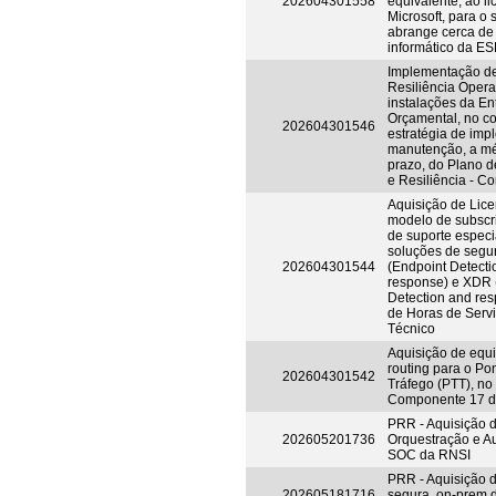
202604301558
equivalente, ao l
Microsoft, para o 
abrange cerca d
informático da ES
Implementação d
Resiliência Opera
instalações da En
Orçamental, no co
202604301546
estratégia de im
manutenção, a mé
prazo, do Plano 
e Resiliência - 
Aquisição de Lic
modelo de subscri
de suporte espec
soluções de seg
202604301544
(Endpoint Detecti
response) e XDR 
Detection and res
de Horas de Serv
Técnico
Aquisição de equ
routing para o Po
202604301542
Tráfego (PTT), no
Componente 17 
PRR - Aquisição 
202605201736
Orquestração e A
SOC da RNSI
PRR - Aquisição 
202605181716
segura, on-prem