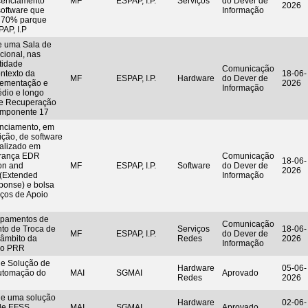
icenciamento
MF
ESPAP, I.P.
Serviços
do Dever de
2026
software que
Informação
e 70% parque
PAP, I.P
e uma Sala de
cional, nas
tidade
Comunicação
ntexto da
18-06-
MF
ESPAP, I.P.
Hardware
do Dever de
plementação e
2026
Informação
dio e longo
de Recuperação
Componente 17
enciamento, em
ção, de software
ializado em
urança EDR
Comunicação
18-06-
on and
MF
ESPAP, I.P.
Software
do Dever de
2026
(Extended
Informação
ponse) e bolsa
iços de Apoio
ipamentos de
Comunicação
nto de Troca de
Serviços
18-06-
MF
ESPAP, I.P.
do Dever de
 âmbito da
Redes
2026
Informação
do PRR
de Solução de
Hardware
05-06-
utomação do
MAI
SGMAI
Aprovado
Redes
2026
de uma solução
Hardware
02-06-
 de EFSS
MAI
SGMAI
Aprovado