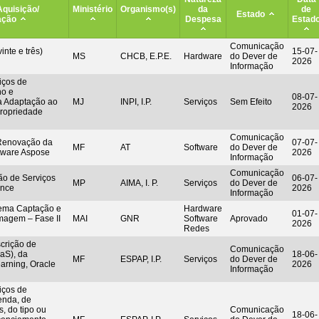
Aquisição/
Ministério
Organismo(s)
da
de
Estado
ação
Despesa
Estad
Comunicação
inte e três)
15-07-
MS
CHCB, E.P.E.
Hardware
do Dever de
2026
Informação
iços de
ho e
08-07-
a Adaptação ao
MJ
INPI, I.P.
Serviços
Sem Efeito
2026
ropriedade
Comunicação
 Renovação da
07-07-
MF
AT
Software
do Dever de
ftware Aspose
2026
Informação
Comunicação
ão de Serviços
06-07-
MP
AIMA, I. P.
Serviços
do Dever de
ence
2026
Informação
tema Captação e
Hardware
01-07-
magem – Fase II
MAI
GNR
Software
Aprovado
2026
Redes
rição de
Comunicação
aS), da
18-06-
MF
ESPAP, I.P.
Serviços
do Dever de
earning, Oracle
2026
Informação
iços de
enda, de
, do tipo ou
Comunicação
18-06-