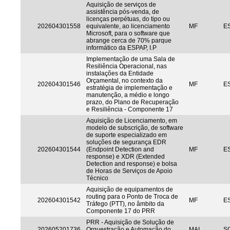
Aquisição de serviços de
assistência pós-venda, de
licenças perpétuas, do tipo ou
202604301558
equivalente, ao licenciamento
MF
ES
Microsoft, para o software que
abrange cerca de 70% parque
informático da ESPAP, I.P
Implementação de uma Sala de
Resiliência Operacional, nas
instalações da Entidade
Orçamental, no contexto da
202604301546
MF
ES
estratégia de implementação e
manutenção, a médio e longo
prazo, do Plano de Recuperação
e Resiliência - Componente 17
Aquisição de Licenciamento, em
modelo de subscrição, de software
de suporte especializado em
soluções de segurança EDR
202604301544
(Endpoint Detection and
MF
ES
response) e XDR (Extended
Detection and response) e bolsa
de Horas de Serviços de Apoio
Técnico
Aquisição de equipamentos de
routing para o Ponto de Troca de
202604301542
MF
ES
Tráfego (PTT), no âmbito da
Componente 17 do PRR
PRR - Aquisição de Solução de
202605201736
Orquestração e Automação do
MAI
S