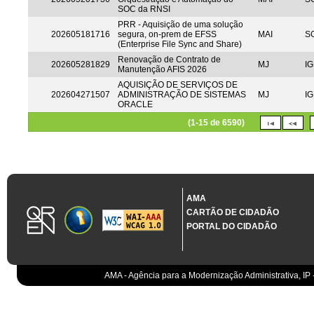
SOC da RNSI
PRR - Aquisição de uma solução
202605181716
segura, on-prem de EFSS
MAI
S
(Enterprise File Sync and Share)
Renovação de Contrato de
202605281829
MJ
IG
Manutenção AFIS 2026
AQUISIÇÃO DE SERVIÇOS DE
202604271507
ADMINISTRAÇÃO DE SISTEMAS
MJ
IG
ORACLE
(1-15 de 6590)
AMA
CARTÃO DE CIDADÃO
PORTAL DO CIDADÃO
AMA - Agência para a Modernização Administrativa, IP 