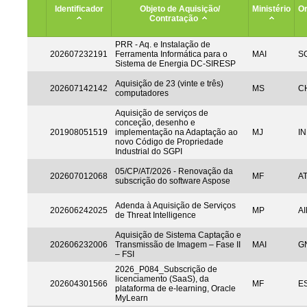
Identificador
Objeto de Aquisição/
Ministério
Or
Contratação
PRR - Aq. e Instalação de
202607232191
Ferramenta Informática para o
MAI
S
Sistema de Energia DC-SIRESP
Aquisição de 23 (vinte e três)
202607142142
MS
CH
computadores
Aquisição de serviços de
conceção, desenho e
201908051519
implementação na Adaptação ao
MJ
IN
novo Código de Propriedade
Industrial do SGPI
05/CP/AT/2026 - Renovação da
202607012068
MF
A
subscrição do software Aspose
Adenda à Aquisição de Serviços
202606242025
MP
AI
de Threat Intelligence
Aquisição de Sistema Captação e
202606232006
Transmissão de Imagem – Fase II
MAI
G
– FSI
2026_P084_Subscrição de
licenciamento (SaaS), da
202604301566
MF
ES
plataforma de e-learning, Oracle
MyLearn