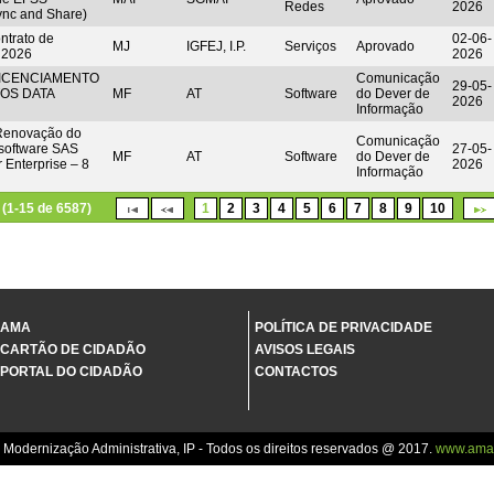
Redes
2026
Sync and Share)
trato de
02-06-
MJ
IGFEJ, I.P.
Serviços
Aprovado
 2026
2026
LICENCIAMENTO
Comunicação
29-05-
OS DATA
MF
AT
Software
do Dever de
2026
Informação
 Renovação do
Comunicação
 software SAS
27-05-
MF
AT
Software
do Dever de
 Enterprise – 8
2026
Informação
(1-15 de 6587)
1
2
3
4
5
6
7
8
9
10
AMA
POLÍTICA DE PRIVACIDADE
CARTÃO DE CIDADÃO
AVISOS LEGAIS
PORTAL DO CIDADÃO
CONTACTOS
 Modernização Administrativa, IP - Todos os direitos reservados @ 2017.
www.ama.