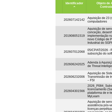
Identificador
Objeto de 
Contrat
Aquisição de 23 (v
202607142142
computadores
Aquisição de serv
conceção, desen
201908051519
implementação n
novo Código de P
Industrial do SGPI
05/CP/AT/2026 -
202607012068
subscrição do so
Adenda à Aquisiç
202606242025
de Threat Intellig
Aquisição de Sis
202606232006
Transmissão de I
– FSI
2026_P084_Subsc
licenciamento (Sa
202604301566
plataforma de e-l
MyLearn
Aquisição de serv
assistência pós-v
licenças perpétuas