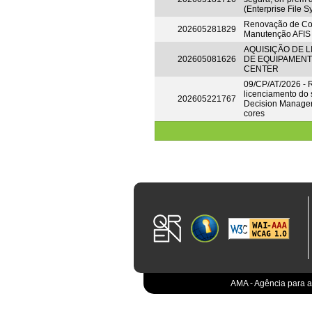
(Enterprise File 
Renovação de Con
202605281829
Manutenção AFIS
AQUISIÇÃO DE 
202605081626
DE EQUIPAMENT
CENTER
09/CP/AT/2026 -
licenciamento do
202605221767
Decision Manager
cores
AMA - Agência para a