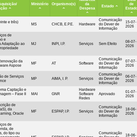
Aquisição/
Ministério
Organismo(s)
da
de
Estado
ação
Despesa
Estad
Comunicação
inte e três)
15-07-
MS
CHCB, E.P.E.
Hardware
do Dever de
2026
Informação
iços de
ho e
08-07-
a Adaptação ao
MJ
INPI, I.P.
Serviços
Sem Efeito
2026
ropriedade
Comunicação
 Renovação da
07-07-
MF
AT
Software
do Dever de
ftware Aspose
2026
Informação
Comunicação
ão de Serviços
06-07-
MP
AIMA, I. P.
Serviços
do Dever de
ence
2026
Informação
tema Captação e
Hardware
01-07-
magem – Fase II
MAI
GNR
Software
Aprovado
2026
Redes
rição de
Comunicação
aS), da
18-06-
MF
ESPAP, I.P.
Serviços
do Dever de
earning, Oracle
2026
Informação
iços de
enda, de
, do tipo ou
Comunicação
18-06-