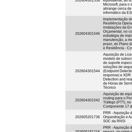
202604301558
equivalente, ao l
Microsoft, para o 
abrange cerca d
informático da ES
Implementação d
Resiliência Opera
instalações da En
Orçamental, no co
202604301546
estratégia de im
manutenção, a mé
prazo, do Plano 
e Resiliência - 
Aquisição de Lic
modelo de subscri
de suporte espec
soluções de seg
202604301544
(Endpoint Detecti
response) e XDR 
Detection and res
de Horas de Serv
Técnico
Aquisição de equ
routing para o Po
202604301542
Tráfego (PTT), no
Componente 17 
PRR - Aquisição 
202605201736
Orquestração e A
SOC da RNSI
PRR - Aquisição 
202605181716
segura, on-prem