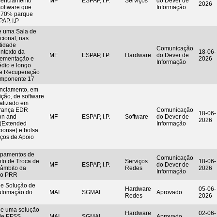
icenciamento
MF
ESPAP, I.P.
Serviços
do Dever de
2026
software que
Informação
e 70% parque
PAP, I.P
e uma Sala de
cional, nas
tidade
Comunicação
ntexto da
18-06-
MF
ESPAP, I.P.
Hardware
do Dever de
plementação e
2026
Informação
dio e longo
de Recuperação
Componente 17
enciamento, em
ção, de software
ializado em
urança EDR
Comunicação
18-06-
on and
MF
ESPAP, I.P.
Software
do Dever de
2026
(Extended
Informação
ponse) e bolsa
iços de Apoio
ipamentos de
Comunicação
nto de Troca de
Serviços
18-06-
MF
ESPAP, I.P.
do Dever de
 âmbito da
Redes
2026
Informação
do PRR
de Solução de
Hardware
05-06-
utomação do
MAI
SGMAI
Aprovado
Redes
2026
de uma solução
Hardware
02-06-
 de EFSS
MAI
SGMAI
Aprovado