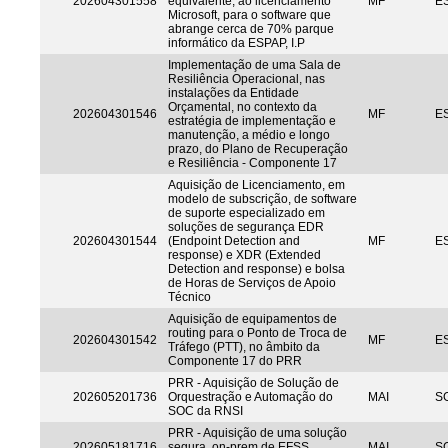
202604301558
equivalente, ao licenciamento
MF
ES
Microsoft, para o software que
abrange cerca de 70% parque
informático da ESPAP, I.P
Implementação de uma Sala de
Resiliência Operacional, nas
instalações da Entidade
Orçamental, no contexto da
202604301546
MF
ES
estratégia de implementação e
manutenção, a médio e longo
prazo, do Plano de Recuperação
e Resiliência - Componente 17
Aquisição de Licenciamento, em
modelo de subscrição, de software
de suporte especializado em
soluções de segurança EDR
202604301544
(Endpoint Detection and
MF
ES
response) e XDR (Extended
Detection and response) e bolsa
de Horas de Serviços de Apoio
Técnico
Aquisição de equipamentos de
routing para o Ponto de Troca de
202604301542
MF
ES
Tráfego (PTT), no âmbito da
Componente 17 do PRR
PRR - Aquisição de Solução de
202605201736
Orquestração e Automação do
MAI
S
SOC da RNSI
PRR - Aquisição de uma solução
202605181716
segura, on-prem de EFSS
MAI
S