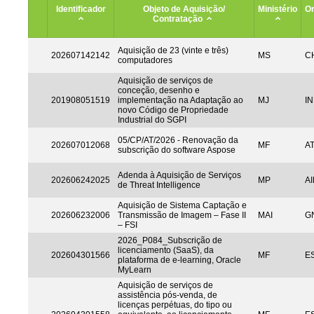
Identificador
Objeto de Aquisição/
Ministério
Or
Contratação
Aquisição de 23 (vinte e três)
202607142142
MS
CH
computadores
Aquisição de serviços de
conceção, desenho e
201908051519
implementação na Adaptação ao
MJ
IN
novo Código de Propriedade
Industrial do SGPI
05/CP/AT/2026 - Renovação da
202607012068
MF
A
subscrição do software Aspose
Adenda à Aquisição de Serviços
202606242025
MP
AI
de Threat Intelligence
Aquisição de Sistema Captação e
202606232006
Transmissão de Imagem – Fase II
MAI
G
– FSI
2026_P084_Subscrição de
licenciamento (SaaS), da
202604301566
MF
ES
plataforma de e-learning, Oracle
MyLearn
Aquisição de serviços de
assistência pós-venda, de
licenças perpétuas, do tipo ou