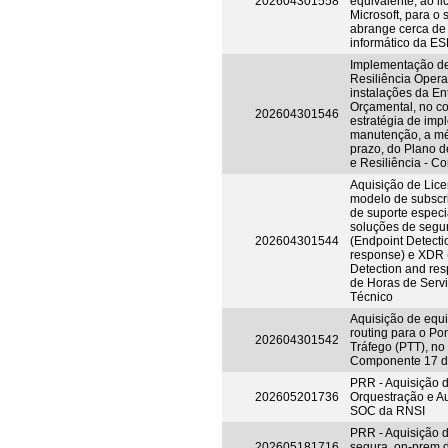
202604301558
equivalente, ao l
Microsoft, para o 
abrange cerca d
informático da ES
Implementação d
Resiliência Opera
instalações da En
Orçamental, no co
202604301546
estratégia de im
manutenção, a mé
prazo, do Plano 
e Resiliência - 
Aquisição de Lic
modelo de subscri
de suporte espec
soluções de seg
202604301544
(Endpoint Detecti
response) e XDR 
Detection and res
de Horas de Serv
Técnico
Aquisição de equ
routing para o Po
202604301542
Tráfego (PTT), no
Componente 17 
PRR - Aquisição 
202605201736
Orquestração e A
SOC da RNSI
PRR - Aquisição 
202605181716
segura, on-prem