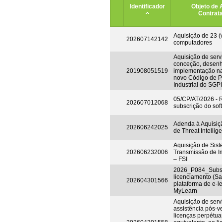
Identificador
Objeto de 
Contrat
Aquisição de 23 (v
202607142142
computadores
Aquisição de serv
conceção, desen
201908051519
implementação n
novo Código de P
Industrial do SGPI
05/CP/AT/2026 -
202607012068
subscrição do so
Adenda à Aquisiç
202606242025
de Threat Intellig
Aquisição de Sis
202606232006
Transmissão de I
– FSI
2026_P084_Subsc
licenciamento (Sa
202604301566
plataforma de e-l
MyLearn
Aquisição de serv
assistência pós-v
licenças perpétuas