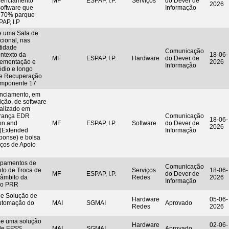
icenciamento
MF
ESPAP, I.P.
Serviços
do Dever de
2026
software que
Informação
e 70% parque
PAP, I.P
e uma Sala de
cional, nas
tidade
Comunicação
ntexto da
18-06-
MF
ESPAP, I.P.
Hardware
do Dever de
plementação e
2026
Informação
dio e longo
de Recuperação
Componente 17
enciamento, em
ção, de software
ializado em
urança EDR
Comunicação
18-06-
on and
MF
ESPAP, I.P.
Software
do Dever de
2026
(Extended
Informação
ponse) e bolsa
iços de Apoio
ipamentos de
Comunicação
nto de Troca de
Serviços
18-06-
MF
ESPAP, I.P.
do Dever de
 âmbito da
Redes
2026
Informação
do PRR
de Solução de
Hardware
05-06-
utomação do
MAI
SGMAI
Aprovado
Redes
2026
de uma solução
Hardware
02-06-
 de EFSS
MAI
SGMAI
Aprovado