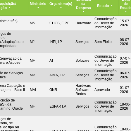
Aquisição/
Ministério
Organismo(s)
da
de
Estado
ação
Despesa
Estad
Comunicação
inte e três)
15-07-
MS
CHCB, E.P.E.
Hardware
do Dever de
2026
Informação
iços de
ho e
08-07-
a Adaptação ao
MJ
INPI, I.P.
Serviços
Sem Efeito
2026
ropriedade
Comunicação
 Renovação da
07-07-
MF
AT
Software
do Dever de
ftware Aspose
2026
Informação
Comunicação
ão de Serviços
06-07-
MP
AIMA, I. P.
Serviços
do Dever de
ence
2026
Informação
tema Captação e
Hardware
01-07-
magem – Fase II
MAI
GNR
Software
Aprovado
2026
Redes
rição de
Comunicação
aS), da
18-06-
MF
ESPAP, I.P.
Serviços
do Dever de
earning, Oracle
2026
Informação
iços de
enda, de
, do tipo ou
Comunicação
18-06-