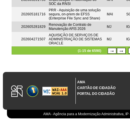
SOC da RNSI
PRR - Aquisição de uma solução
202605181716
segura, on-prem de EFSS
MAI
S
(Enterprise File Sync and Share)
Renovação de Contrato de
202605281829
MJ
IG
Manutenção AFIS 2026
AQUISIÇÃO DE SERVIÇOS DE
202604271507
ADMINISTRAÇÃO DE SISTEMAS
MJ
IG
ORACLE
(1-15 de 6590)
AMA
CARTÃO DE CIDADÃO
PORTAL DO CIDADÃO
AMA - Agência para a Modernização Administrativa, IP 