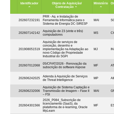
Identificador
Objeto de Aquisição/
Ministério
Or
Contratação
PRR - Aq. e Instalação de
202607232191
Ferramenta Informática para o
MAI
S
Sistema de Energia DC-SIRESP
Aquisição de 23 (vinte e três)
202607142142
MS
CH
computadores
Aquisição de serviços de
conceção, desenho e
201908051519
implementação na Adaptação ao
MJ
IN
novo Código de Propriedade
Industrial do SGPI
05/CP/AT/2026 - Renovação da
202607012068
MF
A
subscrição do software Aspose
Adenda à Aquisição de Serviços
202606242025
MP
AI
de Threat Intelligence
Aquisição de Sistema Captação e
202606232006
Transmissão de Imagem – Fase II
MAI
G
– FSI
2026_P084_Subscrição de
licenciamento (SaaS), da
202604301566
MF
ES
plataforma de e-learning, Oracle
MyLearn