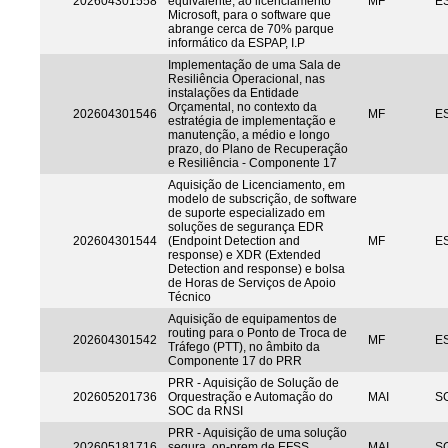
202604301558
equivalente, ao licenciamento
MF
ES
Microsoft, para o software que
abrange cerca de 70% parque
informático da ESPAP, I.P
Implementação de uma Sala de
Resiliência Operacional, nas
instalações da Entidade
Orçamental, no contexto da
202604301546
MF
ES
estratégia de implementação e
manutenção, a médio e longo
prazo, do Plano de Recuperação
e Resiliência - Componente 17
Aquisição de Licenciamento, em
modelo de subscrição, de software
de suporte especializado em
soluções de segurança EDR
202604301544
(Endpoint Detection and
MF
ES
response) e XDR (Extended
Detection and response) e bolsa
de Horas de Serviços de Apoio
Técnico
Aquisição de equipamentos de
routing para o Ponto de Troca de
202604301542
MF
ES
Tráfego (PTT), no âmbito da
Componente 17 do PRR
PRR - Aquisição de Solução de
202605201736
Orquestração e Automação do
MAI
S
SOC da RNSI
PRR - Aquisição de uma solução
202605181716
segura, on-prem de EFSS
MAI
S