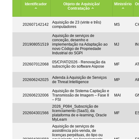
Identificador
Objeto de Aquisição/
Ministério
Or
Contratação
Aquisição de 23 (vinte e três)
202607142142
MS
CH
computadores
Aquisição de serviços de
conceção, desenho e
201908051519
implementação na Adaptação ao
MJ
IN
novo Código de Propriedade
Industrial do SGPI
05/CP/AT/2026 - Renovação da
202607012068
MF
A
subscrição do software Aspose
Adenda à Aquisição de Serviços
202606242025
MP
AI
de Threat Intelligence
Aquisição de Sistema Captação e
202606232006
Transmissão de Imagem – Fase II
MAI
G
– FSI
2026_P084_Subscrição de
licenciamento (SaaS), da
202604301566
MF
ES
plataforma de e-learning, Oracle
MyLearn
Aquisição de serviços de
assistência pós-venda, de
licenças perpétuas, do tipo ou