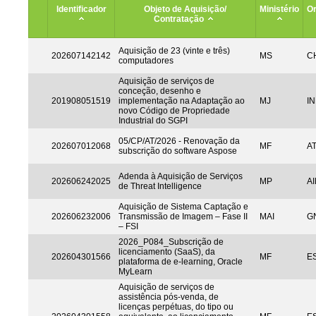
Identificador
Objeto de Aquisição/
Ministério
Or
Contratação
Aquisição de 23 (vinte e três)
202607142142
MS
CH
computadores
Aquisição de serviços de
conceção, desenho e
201908051519
implementação na Adaptação ao
MJ
IN
novo Código de Propriedade
Industrial do SGPI
05/CP/AT/2026 - Renovação da
202607012068
MF
A
subscrição do software Aspose
Adenda à Aquisição de Serviços
202606242025
MP
AI
de Threat Intelligence
Aquisição de Sistema Captação e
202606232006
Transmissão de Imagem – Fase II
MAI
G
– FSI
2026_P084_Subscrição de
licenciamento (SaaS), da
202604301566
MF
ES
plataforma de e-learning, Oracle
MyLearn
Aquisição de serviços de
assistência pós-venda, de
licenças perpétuas, do tipo ou