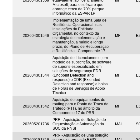
202604301558
equivalente, ao licenciamento
MF
ES
Microsoft, para o software que
abrange cerca de 70% parque
informático da ESPAP, I.P
Implementação de uma Sala de
Resiliência Operacional, nas
instalações da Entidade
Orçamental, no contexto da
202604301546
MF
ES
estratégia de implementação e
manutenção, a médio e longo
prazo, do Plano de Recuperação
e Resiliência - Componente 17
Aquisição de Licenciamento, em
modelo de subscrição, de software
de suporte especializado em
soluções de segurança EDR
202604301544
(Endpoint Detection and
MF
ES
response) e XDR (Extended
Detection and response) e bolsa
de Horas de Serviços de Apoio
Técnico
Aquisição de equipamentos de
routing para o Ponto de Troca de
202604301542
MF
ES
Tráfego (PTT), no âmbito da
Componente 17 do PRR
PRR - Aquisição de Solução de
202605201736
Orquestração e Automação do
MAI
S
SOC da RNSI
PRR - Aquisição de uma solução
202605181716
segura, on-prem de EFSS
MAI
S