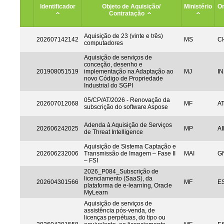
Identificador
Objeto de Aquisição/
Ministério
Or
Contratação
Aquisição de 23 (vinte e três)
202607142142
MS
CH
computadores
Aquisição de serviços de
conceção, desenho e
201908051519
implementação na Adaptação ao
MJ
IN
novo Código de Propriedade
Industrial do SGPI
05/CP/AT/2026 - Renovação da
202607012068
MF
A
subscrição do software Aspose
Adenda à Aquisição de Serviços
202606242025
MP
AI
de Threat Intelligence
Aquisição de Sistema Captação e
202606232006
Transmissão de Imagem – Fase II
MAI
G
– FSI
2026_P084_Subscrição de
licenciamento (SaaS), da
202604301566
MF
ES
plataforma de e-learning, Oracle
MyLearn
Aquisição de serviços de
assistência pós-venda, de
licenças perpétuas, do tipo ou