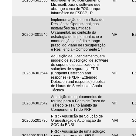
202604301558
equivalente, ao licenciamento
MF
ES
Microsoft, para o software que
abrange cerca de 70% parque
informático da ESPAP, I.P
Implementação de uma Sala de
Resiliência Operacional, nas
instalações da Entidade
Orçamental, no contexto da
202604301546
MF
ES
estratégia de implementação e
manutenção, a médio e longo
prazo, do Plano de Recuperação
e Resiliência - Componente 17
Aquisição de Licenciamento, em
modelo de subscrição, de software
de suporte especializado em
soluções de segurança EDR
202604301544
(Endpoint Detection and
MF
ES
response) e XDR (Extended
Detection and response) e bolsa
de Horas de Serviços de Apoio
Técnico
Aquisição de equipamentos de
routing para o Ponto de Troca de
202604301542
MF
ES
Tráfego (PTT), no âmbito da
Componente 17 do PRR
PRR - Aquisição de Solução de
202605201736
Orquestração e Automação do
MAI
S
SOC da RNSI
PRR - Aquisição de uma solução
202605181716
segura, on-prem de EFSS
MAI
S