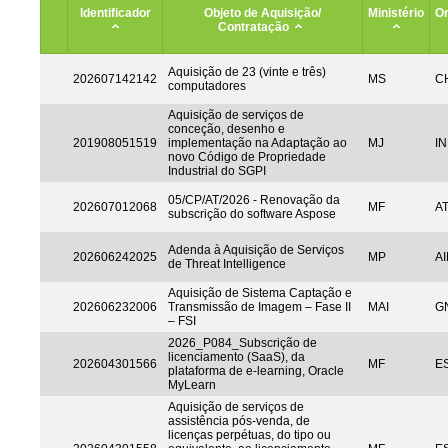
Identificador
Objeto de Aquisição/
Ministério
Or
Contratação
Aquisição de 23 (vinte e três)
202607142142
MS
CH
computadores
Aquisição de serviços de
conceção, desenho e
201908051519
implementação na Adaptação ao
MJ
IN
novo Código de Propriedade
Industrial do SGPI
05/CP/AT/2026 - Renovação da
202607012068
MF
A
subscrição do software Aspose
Adenda à Aquisição de Serviços
202606242025
MP
AI
de Threat Intelligence
Aquisição de Sistema Captação e
202606232006
Transmissão de Imagem – Fase II
MAI
G
– FSI
2026_P084_Subscrição de
licenciamento (SaaS), da
202604301566
MF
ES
plataforma de e-learning, Oracle
MyLearn
Aquisição de serviços de
assistência pós-venda, de
licenças perpétuas, do tipo ou