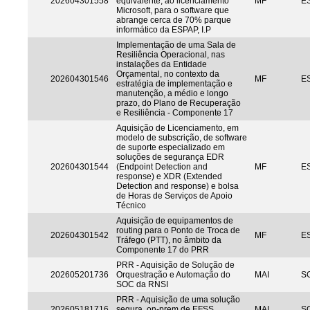
202604301558
equivalente, ao licenciamento
MF
ES
Microsoft, para o software que
abrange cerca de 70% parque
informático da ESPAP, I.P
Implementação de uma Sala de
Resiliência Operacional, nas
instalações da Entidade
Orçamental, no contexto da
202604301546
MF
ES
estratégia de implementação e
manutenção, a médio e longo
prazo, do Plano de Recuperação
e Resiliência - Componente 17
Aquisição de Licenciamento, em
modelo de subscrição, de software
de suporte especializado em
soluções de segurança EDR
202604301544
(Endpoint Detection and
MF
ES
response) e XDR (Extended
Detection and response) e bolsa
de Horas de Serviços de Apoio
Técnico
Aquisição de equipamentos de
routing para o Ponto de Troca de
202604301542
MF
ES
Tráfego (PTT), no âmbito da
Componente 17 do PRR
PRR - Aquisição de Solução de
202605201736
Orquestração e Automação do
MAI
S
SOC da RNSI
PRR - Aquisição de uma solução
202605181716
segura, on-prem de EFSS
MAI
S