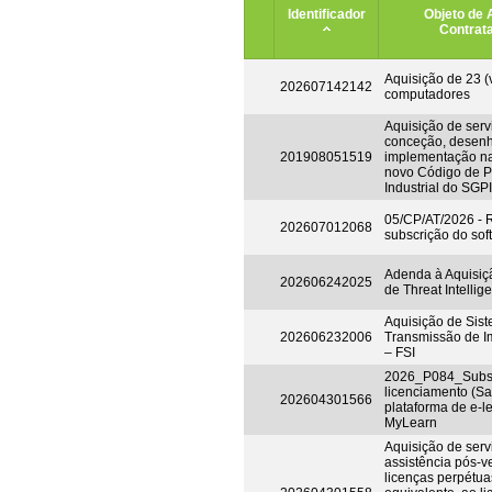
Identificador
Objeto de 
Contrat
Aquisição de 23 (v
202607142142
computadores
Aquisição de serv
conceção, desen
201908051519
implementação n
novo Código de P
Industrial do SGPI
05/CP/AT/2026 -
202607012068
subscrição do so
Adenda à Aquisiç
202606242025
de Threat Intellig
Aquisição de Sis
202606232006
Transmissão de I
– FSI
2026_P084_Subsc
licenciamento (Sa
202604301566
plataforma de e-l
MyLearn
Aquisição de serv
assistência pós-v
licenças perpétuas