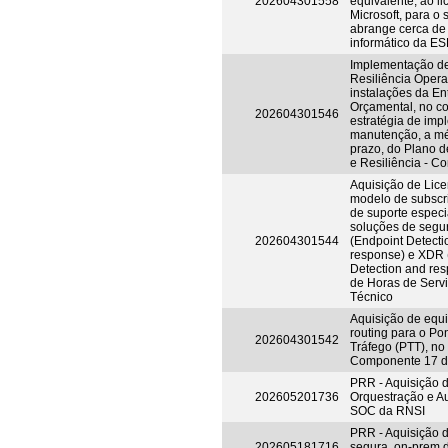
202604301558
equivalente, ao l
Microsoft, para o 
abrange cerca d
informático da ES
Implementação d
Resiliência Opera
instalações da En
Orçamental, no co
202604301546
estratégia de im
manutenção, a mé
prazo, do Plano 
e Resiliência - 
Aquisição de Lic
modelo de subscri
de suporte espec
soluções de seg
202604301544
(Endpoint Detecti
response) e XDR 
Detection and res
de Horas de Serv
Técnico
Aquisição de equ
routing para o Po
202604301542
Tráfego (PTT), no
Componente 17 
PRR - Aquisição 
202605201736
Orquestração e A
SOC da RNSI
PRR - Aquisição 
202605181716
segura, on-prem