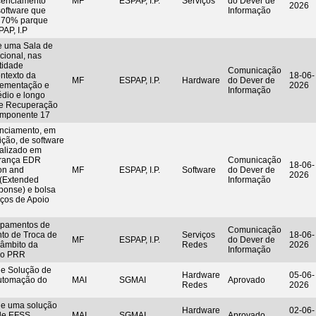
icenciamento
MF
ESPAP, I.P.
Serviços
do Dever de
2026
software que
Informação
e 70% parque
PAP, I.P
e uma Sala de
cional, nas
tidade
Comunicação
ntexto da
18-06-
MF
ESPAP, I.P.
Hardware
do Dever de
plementação e
2026
Informação
dio e longo
de Recuperação
Componente 17
enciamento, em
ção, de software
ializado em
urança EDR
Comunicação
18-06-
on and
MF
ESPAP, I.P.
Software
do Dever de
2026
(Extended
Informação
ponse) e bolsa
iços de Apoio
ipamentos de
Comunicação
nto de Troca de
Serviços
18-06-
MF
ESPAP, I.P.
do Dever de
 âmbito da
Redes
2026
Informação
do PRR
de Solução de
Hardware
05-06-
utomação do
MAI
SGMAI
Aprovado
Redes
2026
de uma solução
Hardware
02-06-
 de EFSS
MAI
SGMAI
Aprovado