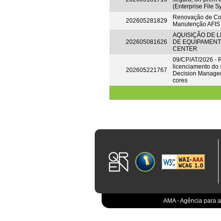
(Enterprise File 
Renovação de Con
202605281829
Manutenção AFIS
AQUISIÇÃO DE 
202605081626
DE EQUIPAMENT
CENTER
09/CP/AT/2026 -
licenciamento do
202605221767
Decision Manager
cores
AMA - Agência para a