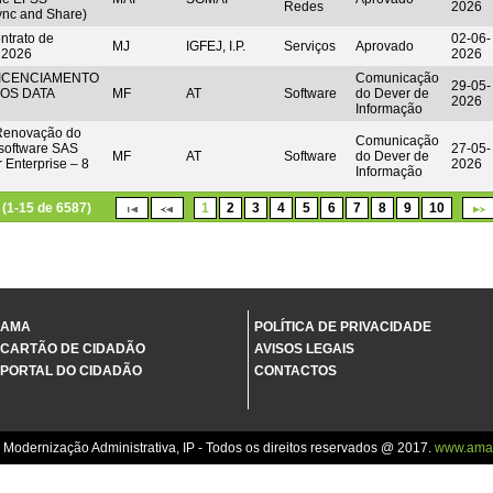
Redes
2026
Sync and Share)
trato de
02-06-
MJ
IGFEJ, I.P.
Serviços
Aprovado
 2026
2026
LICENCIAMENTO
Comunicação
29-05-
OS DATA
MF
AT
Software
do Dever de
2026
Informação
 Renovação do
Comunicação
 software SAS
27-05-
MF
AT
Software
do Dever de
 Enterprise – 8
2026
Informação
(1-15 de 6587)
1
2
3
4
5
6
7
8
9
10
AMA
POLÍTICA DE PRIVACIDADE
CARTÃO DE CIDADÃO
AVISOS LEGAIS
PORTAL DO CIDADÃO
CONTACTOS
 Modernização Administrativa, IP - Todos os direitos reservados @ 2017.
www.ama.