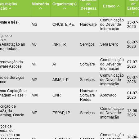
Aquisição/
Ministério
Organismo(s)
da
de
Estado
ação
Despesa
Estad
Comunicação
inte e três)
15-07-
MS
CHCB, E.P.E.
Hardware
do Dever de
2026
Informação
iços de
ho e
08-07-
a Adaptação ao
MJ
INPI, I.P.
Serviços
Sem Efeito
2026
ropriedade
Comunicação
 Renovação da
07-07-
MF
AT
Software
do Dever de
ftware Aspose
2026
Informação
Comunicação
ão de Serviços
06-07-
MP
AIMA, I. P.
Serviços
do Dever de
ence
2026
Informação
tema Captação e
Hardware
01-07-
magem – Fase II
MAI
GNR
Software
Aprovado
2026
Redes
rição de
Comunicação
aS), da
18-06-
MF
ESPAP, I.P.
Serviços
do Dever de
earning, Oracle
2026
Informação
iços de
enda, de
, do tipo ou
Comunicação
18-06-