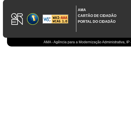
1.3.11 CONTRATAÇÃO EM CONDIÇÕES ESPECIAIS
Sistema crítico impactado no projeto de acordo com RCM n.º 48/2012
AMA
CARTÃO DE CIDADÃO
Organismo
PORTAL DO CIDADÃO
IGCP, E.P.E.
Sistema Integrado de Gestão da Dívida e da Teso
IGCP, E.P.E.
Compensação bancária
IGCP, E.P.E.
AMA - Agência para a Modernização Administrativa, IP 
Cobranças do Estado
EO
Sistema correspondente à Entidade Contabilístic
EO
Sistema de gestão orçamental
ESPAP, I.P.
Todos os sistemas
AT
Gestão de canais
AT
Gestão da relação
AT
Gestão de impostos
AT
Gestão aduaneira
AT
Gestão de processos
AT
Controlo de cumprimento
AT
Sistemas de Planeamento e Suporte à Gestão da
AT
Sistemas de Suporte ao Negócio da AT