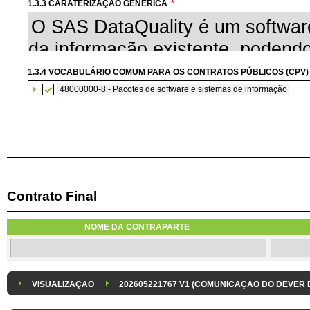
1.3.3 CARATERIZAÇÃO GENÉRICA
*
1.3.4 VOCABULÁRIO COMUM PARA OS CONTRATOS PÚBLICOS (CPV)
48000000-8 - Pacotes de software e sistemas de informação
Contrato Final
1.3.6 AQUISIÇÃO DE SOFTWARE SUBMETIDA À CONCORRÊNCIA CO
A aquisição de software informático será submetida à concorrência com
NOME DA CONTRAPARTE
1.3.8 DESPESA/ PROJETO
*
1.3.9 IDENTIFICAÇÃO DO P
Despesa Isolada
Projeto
VISUALIZAÇÃO
202605221767 V1 (COMUNICAÇÃO DO DEVER