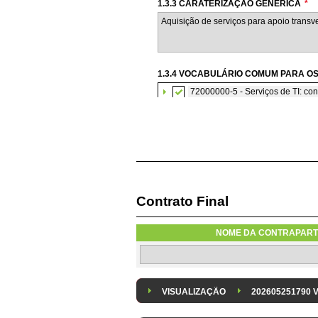
1.3.3 CARATERIZAÇÃO GENÉRICA
*
1.3.4 VOCABULÁRIO COMUM PARA OS
72000000-5 - Serviços de TI: con
Contrato Final
1.3.7 CONTRATAÇÃO DE SERVIÇOS E
Os serviços são contratados em reg
NOME DA CONTRAPART
1.3.8 DESPESA/ PROJETO
*
Despesa Isolada
Projeto
VISUALIZAÇÃO
202605251790