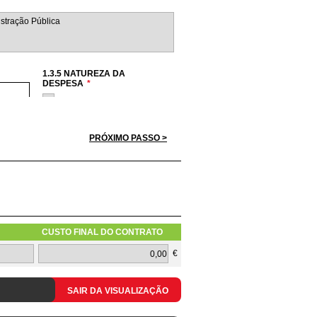
1.3.5 NATUREZA DA
DESPESA
*
Hardware
Software
Serviços
PRÓXIMO PASSO >
Redes
Telecomunicações
CUSTO FINAL DO CONTRATO
1.3.10 TIPOLOGIA DO PEDIDO
€
SAIR DA VISUALIZAÇÃO