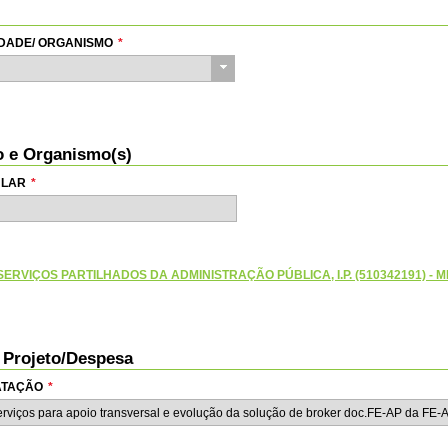
TIDADE/ ORGANISMO
*
io e Organismo(s)
ULAR
*
ERVIÇOS PARTILHADOS DA ADMINISTRAÇÃO PÚBLICA, I.P. (510342191) - M
o Projeto/Despesa
RATAÇÃO
*