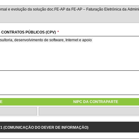
 CONTRATOS PÚBLICOS (CPV)
*
sultoria, desenvolvimento de software, Internet e apoio
M REGIME DE AVENÇA
ime de avença
E
NIPC DA CONTRAPARTE
1.3.9 IDENTIFICAÇÃO DO PROJETO/DESPESA RELACIONADOS
 V1 (COMUNICAÇÃO DO DEVER DE INFORMAÇÃO)