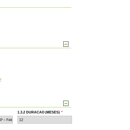
F
1.3.2 DURACAO (MESES)
*