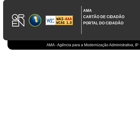
1.3.11 CONTRATAÇÃO EM CONDIÇÕES ESPECIAIS
Sistema crítico impactado no projeto de acordo com RCM n.º 48/2012
AMA
CARTÃO DE CIDADÃO
Organismo
PORTAL DO CIDADÃO
IGCP, E.P.E.
Sistema Integrado de Gestão da Dívida e da Teso
IGCP, E.P.E.
Compensação bancária
IGCP, E.P.E.
AMA - Agência para a Modernização Administrativa, IP 
Cobranças do Estado
EO
Sistema correspondente à Entidade Contabilístic
EO
Sistema de gestão orçamental
ESPAP, I.P.
Todos os sistemas
AT
Gestão de canais
AT
Gestão da relação
AT
Gestão de impostos
AT
Gestão aduaneira
AT
Gestão de processos
AT
Controlo de cumprimento
AT
Sistemas de Planeamento e Suporte à Gestão da
AT
Sistemas de Suporte ao Negócio da AT