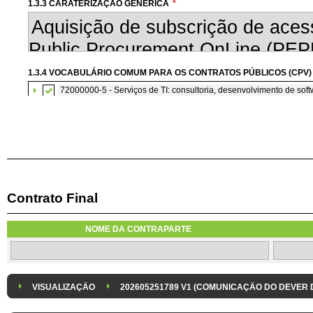
1.3.3 CARATERIZAÇÃO GENÉRICA
*
1.3.4 VOCABULÁRIO COMUM PARA OS CONTRATOS PÚBLICOS (CPV)
72000000-5 - Serviços de TI: consultoria, desenvolvimento de softw
Contrato Final
1.3.7 CONTRATAÇÃO DE SERVIÇOS EM REGIME DE AVENÇA
Os serviços são contratados em regime de avença
NOME DA CONTRAPARTE
1.3.8 DESPESA/ PROJETO
*
1.3.9 IDENTIFICAÇÃO DO P
Despesa Isolada
Projeto
VISUALIZAÇÃO
202605251789 V1 (COMUNICAÇÃO DO DEVER