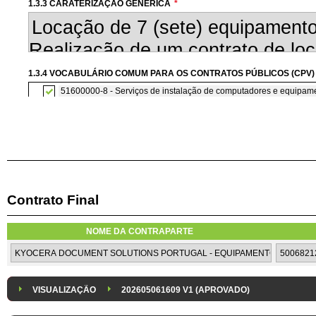
1.3.3 CARATERIZAÇÃO GENÉRICA
*
1.3.4 VOCABULÁRIO COMUM PARA OS CONTRATOS PÚBLICOS (CPV)
51600000-8 - Serviços de instalação de computadores e equipamen
Contrato Final
1.3.7 CONTRATAÇÃO DE SERVIÇOS EM REGIME DE AVENÇA
Os serviços são contratados em regime de avença
NOME DA CONTRAPARTE
1.3.8 DESPESA/ PROJETO
*
1.3.9 IDENTIFICAÇÃO DO P
Despesa Isolada
Projeto
VISUALIZAÇÃO
202605061609 V1 (APROVADO)