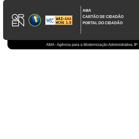
1.3.11 CONTRATAÇÃO EM CONDIÇÕES ESPECIAIS
Sistema crítico impactado no projeto de acordo com RCM n.º 48/2012
AMA
CARTÃO DE CIDADÃO
A presente despesa configura uma urgência imperiosa ao abrigo da al. 
PORTAL DO CIDADÃO
1.3.12 PROJETO CO-FINANCIADO
*
Não Aplicável
AMA - Agência para a Modernização Administrativa, IP 
1.3.14 NOME DO PROJETO
1.3.16 CÓDIGO NCA
Código NCA