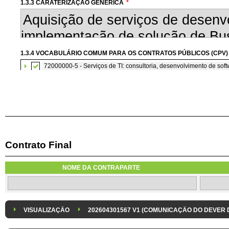
1.3.3 CARATERIZAÇÃO GENÉRICA
*
1.3.4 VOCABULÁRIO COMUM PARA OS CONTRATOS PÚBLICOS (CPV)
72000000-5 - Serviços de TI: consultoria, desenvolvimento de softw
Contrato Final
1.3.7 CONTRATAÇÃO DE SERVIÇOS EM REGIME DE AVENÇA
Os serviços são contratados em regime de avença
NOME DA CONTRAPARTE
1.3.8 DESPESA/ PROJETO
*
1.3.9 IDENTIFICAÇÃO DO P
Despesa Isolada
Projeto
VISUALIZAÇÃO
202604301567 V1 (COMUNICAÇÃO DO DEVER