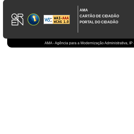
1.3.11 CONTRATAÇÃO EM CONDIÇÕES ESPECIAIS
Sistema crítico impactado no projeto de acordo com RCM n.º 48/2012
AMA
CARTÃO DE CIDADÃO
Organismo
PORTAL DO CIDADÃO
IGCP, E.P.E.
Sistema Integrado de Gestão da Dívida e da Teso
IGCP, E.P.E.
Compensação bancária
IGCP, E.P.E.
AMA - Agência para a Modernização Administrativa, IP 
Cobranças do Estado
EO
Sistema correspondente à Entidade Contabilístic
EO
Sistema de gestão orçamental
ESPAP, I.P.
Todos os sistemas
AT
Gestão de canais
AT
Gestão da relação
AT
Gestão de impostos
AT
Gestão aduaneira
AT
Gestão de processos
AT
Controlo de cumprimento
AT
Sistemas de Planeamento e Suporte à Gestão da
AT
Sistemas de Suporte ao Negócio da AT