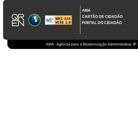
1.3.11 CONTRATAÇÃO EM CONDIÇÕES ESPECIAIS
Sistema crítico impactado no projeto de acordo com RCM n.º 48/2012
AMA
CARTÃO DE CIDADÃO
Organismo
PORTAL DO CIDADÃO
IGCP, E.P.E.
Sistema Integrado de Gestão da Dívida e da Teso
IGCP, E.P.E.
Compensação bancária
IGCP, E.P.E.
AMA - Agência para a Modernização Administrativa, IP 
Cobranças do Estado
EO
Sistema correspondente à Entidade Contabilístic
EO
Sistema de gestão orçamental
ESPAP, I.P.
Todos os sistemas
AT
Gestão de canais
AT
Gestão da relação
AT
Gestão de impostos
AT
Gestão aduaneira
AT
Gestão de processos
AT
Controlo de cumprimento
AT
Sistemas de Planeamento e Suporte à Gestão da
AT
Sistemas de Suporte ao Negócio da AT