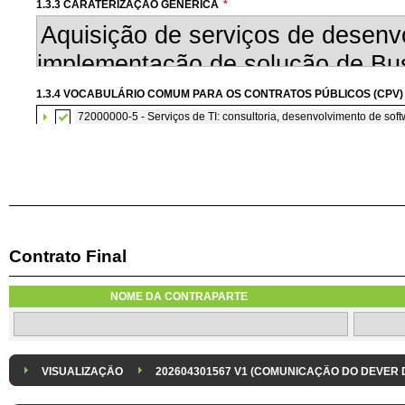
1.3.3 CARATERIZAÇÃO GENÉRICA
*
1.3.4 VOCABULÁRIO COMUM PARA OS CONTRATOS PÚBLICOS (CPV)
72000000-5 - Serviços de TI: consultoria, desenvolvimento de softw
Contrato Final
1.3.7 CONTRATAÇÃO DE SERVIÇOS EM REGIME DE AVENÇA
Os serviços são contratados em regime de avença
NOME DA CONTRAPARTE
1.3.8 DESPESA/ PROJETO
*
1.3.9 IDENTIFICAÇÃO DO P
Despesa Isolada
Projeto
VISUALIZAÇÃO
202604301567 V1 (COMUNICAÇÃO DO DEVER