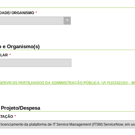
TIDADE/ ORGANISMO
*
io e Organismo(s)
ULAR
*
ERVIÇOS PARTILHADOS DA ADMINISTRAÇÃO PÚBLICA, I.P. (510342191) - M
o Projeto/Despesa
RATAÇÃO
*