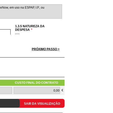
1.3.5 NATUREZA DA
DESPESA
*
Hardware
Software
Serviços
PRÓXIMO PASSO >
Redes
Telecomunicações
CUSTO FINAL DO CONTRATO
1.3.10 TIPOLOGIA DO PEDIDO
€
SAIR DA VISUALIZAÇÃO