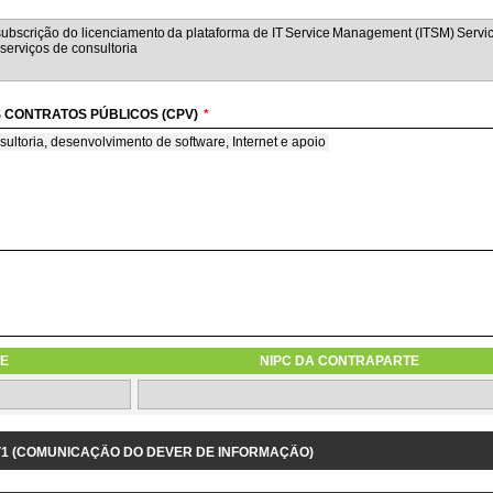
 CONTRATOS PÚBLICOS (CPV)
*
sultoria, desenvolvimento de software, Internet e apoio
nsultoria e de programação de software
M REGIME DE AVENÇA
ime de avença
E
NIPC DA CONTRAPARTE
1.3.9 IDENTIFICAÇÃO DO PROJETO/DESPESA RELACIONADOS
 V1 (COMUNICAÇÃO DO DEVER DE INFORMAÇÃO)