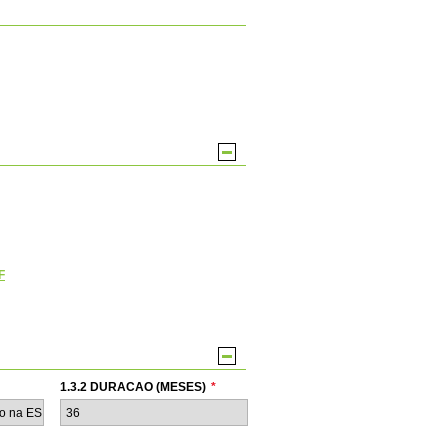
F
1.3.2 DURACAO (MESES)
*