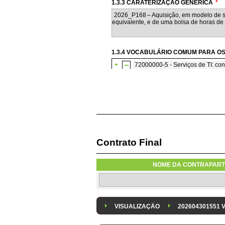
1.3.3 CARATERIZAÇÃO GENÉRICA
*
1.3.4 VOCABULÁRIO COMUM PARA OS
72000000-5 - Serviços de TI: con
72200000-7 - Serviços de co
Contrato Final
1.3.7 CONTRATAÇÃO DE SERVIÇOS E
Os serviços são contratados em reg
NOME DA CONTRAPART
1.3.8 DESPESA/ PROJETO
*
Despesa Isolada
Projeto
VISUALIZAÇÃO
202604301551