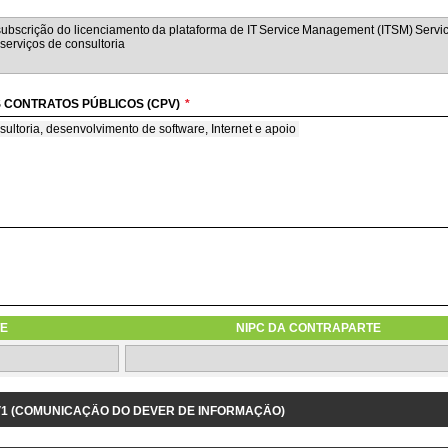
 CONTRATOS PÚBLICOS (CPV)
*
sultoria, desenvolvimento de software, Internet e apoio
nsultoria e de programação de software
M REGIME DE AVENÇA
ime de avença
E
NIPC DA CONTRAPARTE
1.3.9 IDENTIFICAÇÃO DO PROJETO/DESPESA RELACIONADOS
 V1 (COMUNICAÇÃO DO DEVER DE INFORMAÇÃO)