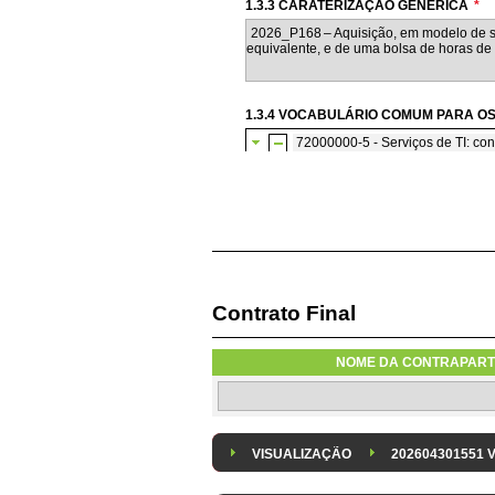
1.3.3 CARATERIZAÇÃO GENÉRICA
*
1.3.4 VOCABULÁRIO COMUM PARA OS
72000000-5 - Serviços de TI: con
72200000-7 - Serviços de co
Contrato Final
1.3.7 CONTRATAÇÃO DE SERVIÇOS E
Os serviços são contratados em reg
NOME DA CONTRAPART
1.3.8 DESPESA/ PROJETO
*
Despesa Isolada
Projeto
VISUALIZAÇÃO
202604301551