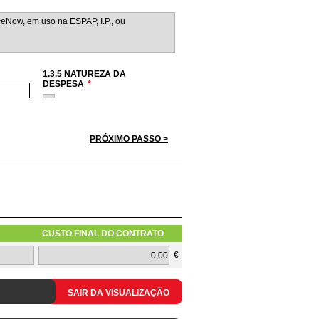
1.3.5 NATUREZA DA
DESPESA
*
Hardware
Software
Serviços
PRÓXIMO PASSO >
Redes
Telecomunicações
CUSTO FINAL DO CONTRATO
1.3.10 TIPOLOGIA DO PEDIDO
€
SAIR DA VISUALIZAÇÃO