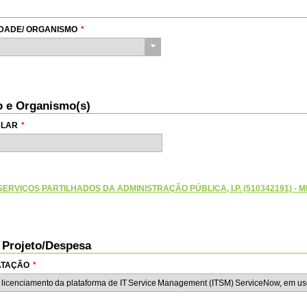
TIDADE/ ORGANISMO
*
io e Organismo(s)
ULAR
*
ERVIÇOS PARTILHADOS DA ADMINISTRAÇÃO PÚBLICA, I.P. (510342191) - M
o Projeto/Despesa
RATAÇÃO
*