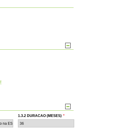
F
1.3.2 DURACAO (MESES)
*