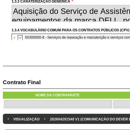
1.3.3 CARATERIZAÇÃO GENÉRICA
*
1.3.4 VOCABULÁRIO COMUM PARA OS CONTRATOS PÚBLICOS (CPV)
50300000-8 - Serviços de reparação e manutenção e serviços co
Contrato Final
1.3.7 CONTRATAÇÃO DE SERVIÇOS EM REGIME DE AVENÇA
Os serviços são contratados em regime de avença
NOME DA CONTRAPARTE
1.3.8 DESPESA/ PROJETO
*
1.3.9 IDENTIFICAÇÃO DO P
Despesa Isolada
Projeto
VISUALIZAÇÃO
202604291540 V1 (COMUNICAÇÃO DO DEVER