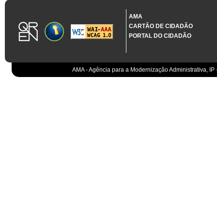
1.3.11 CONTRATAÇÃO EM CONDIÇÕES ESPECIAIS
Sistema crítico impactado no projeto de acordo com RCM n.º 48/2012
AMA
CARTÃO DE CIDADÃO
Organismo
PORTAL DO CIDADÃO
IGCP, E.P.E.
Sistema Integrado de Gestão da Dívida e da Teso
IGCP, E.P.E.
Compensação bancária
IGCP, E.P.E.
AMA - Agência para a Modernização Administrativa, IP 
Cobranças do Estado
EO
Sistema correspondente à Entidade Contabilístic
EO
Sistema de gestão orçamental
ESPAP, I.P.
Todos os sistemas
AT
Gestão de canais
AT
Gestão da relação
AT
Gestão de impostos
AT
Gestão aduaneira
AT
Gestão de processos
AT
Controlo de cumprimento
AT
Sistemas de Planeamento e Suporte à Gestão da
AT
Sistemas de Suporte ao Negócio da AT