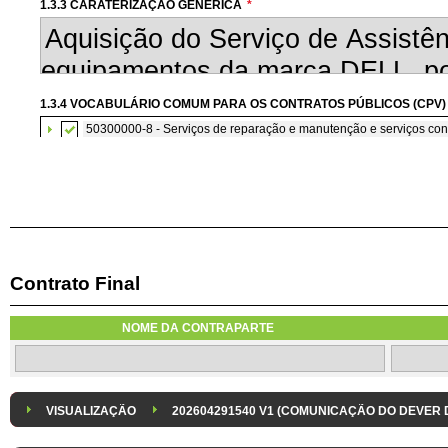
1.3.3 CARATERIZAÇÃO GENÉRICA
*
1.3.4 VOCABULÁRIO COMUM PARA OS CONTRATOS PÚBLICOS (CPV)
50300000-8 - Serviços de reparação e manutenção e serviços co
Contrato Final
1.3.7 CONTRATAÇÃO DE SERVIÇOS EM REGIME DE AVENÇA
Os serviços são contratados em regime de avença
NOME DA CONTRAPARTE
1.3.8 DESPESA/ PROJETO
*
1.3.9 IDENTIFICAÇÃO DO P
Despesa Isolada
Projeto
VISUALIZAÇÃO
202604291540 V1 (COMUNICAÇÃO DO DEVER