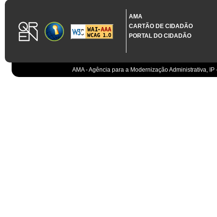
1.3.11 CONTRATAÇÃO EM CONDIÇÕES ESPECIAIS
Sistema crítico impactado no projeto de acordo com RCM n.º 48/2012
AMA
CARTÃO DE CIDADÃO
Organismo
PORTAL DO CIDADÃO
IGCP, E.P.E.
Sistema Integrado de Gestão da Dívida e da Teso
IGCP, E.P.E.
Compensação bancária
IGCP, E.P.E.
AMA - Agência para a Modernização Administrativa, IP 
Cobranças do Estado
EO
Sistema correspondente à Entidade Contabilístic
EO
Sistema de gestão orçamental
ESPAP, I.P.
Todos os sistemas
AT
Gestão de canais
AT
Gestão da relação
AT
Gestão de impostos
AT
Gestão aduaneira
AT
Gestão de processos
AT
Controlo de cumprimento
AT
Sistemas de Planeamento e Suporte à Gestão da
AT
Sistemas de Suporte ao Negócio da AT